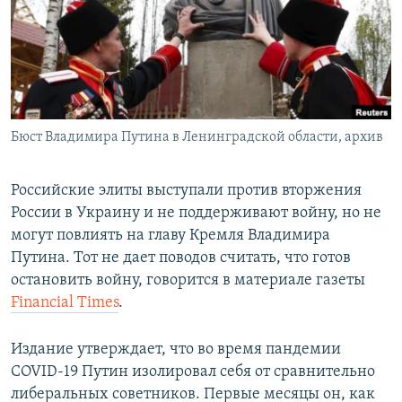
ПРИСОЕДИНЯЙТЕСЬ!
ПОБЕДИТЕЛЕЙ НЕ СУДЯТ?
КРЫМ.НЕПОКОРЕННЫЙ
ELIFBE
УКРАИНСКАЯ ПРОБЛЕМА КРЫМА
Все сайты RFE/RL
Бюст Владимира Путина в Ленинградской области, архив
Российские элиты выступали против вторжения
России в Украину и не поддерживают войну, но не
могут повлиять на главу Кремля Владимира
Путина. Тот не дает поводов считать, что готов
остановить войну, говорится в материале газеты
Financial Times
.
Издание утверждает, что во время пандемии
COVID-19 Путин изолировал себя от сравнительно
либеральных советников. Первые месяцы он, как