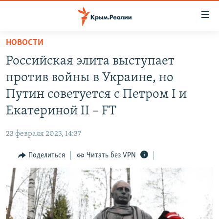
Доступность
ссылки
Вернуться
НОВОСТИ
к
НОВОСТИ
Российская элита выступает
основному
СПЕЦПРОЕКТЫ
содержанию
против войны в Украине, но
ВОДА
Вернутся
ГРУЗ 200
Путин советуется с Петром I и
к
ИСТОРИЯ
КАРТА ВОЕННЫХ ОБЪЕКТОВ КРЫМА
Екатериной II – FT
главной
ЕЩЕ
11 ЛЕТ ОККУПАЦИИ КРЫМА. 11 ИСТОРИЙ СОПРОТИВЛЕНИЯ
навигации
23 февраля 2023, 14:37
Вернутся
РАДІО СВОБОДА
ИНТЕРАКТИВ
к
Поделиться
Читать без VPN
КАК ОБОЙТИ БЛОКИРОВКУ
ИНФОГРАФИКА
поиску
ТЕЛЕПРОЕКТ КРЫМ.РЕАЛИИ
Українською
СОВЕТЫ ПРАВОЗАЩИТНИКОВ
Qırımtatar
ПРОПАВШИЕ БЕЗ ВЕСТИ