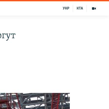
УКР
КТА
огут