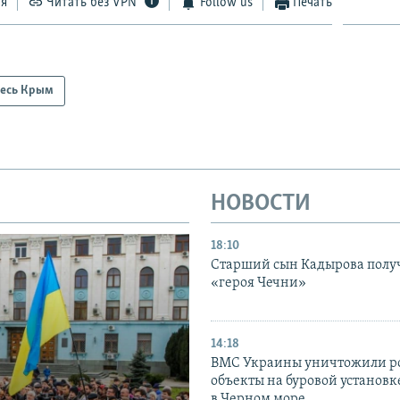
ся
Читать без VPN
Follow us
Печать
есь Крым
НОВОСТИ
18:10
Старший сын Кадырова полу
«героя Чечни»
14:18
ВМС Украины уничтожили р
объекты на буровой установ
в Черном море