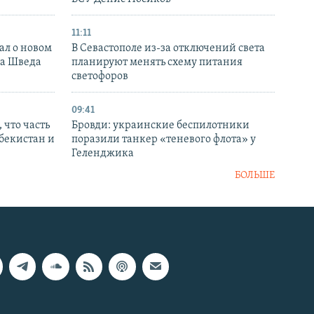
11:11
ал о новом
В Севастополе из-за отключений света
ка Шведа
планируют менять схему питания
светофоров
09:41
 что часть
Бровди: украинские беспилотники
збекистан и
поразили танкер «теневого флота» у
Геленджика
БОЛЬШЕ