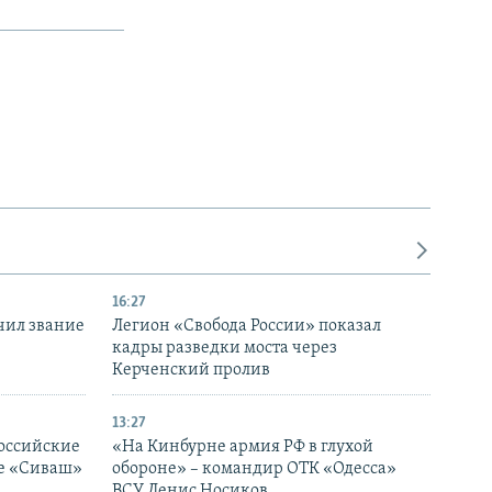
16:27
чил звание
Легион «Свобода России» показал
кадры разведки моста через
Керченский пролив
13:27
оссийские
«На Кинбурне армия РФ в глухой
ке «Сиваш»
обороне» – командир ОТК «Одесса»
ВСУ Денис Носиков