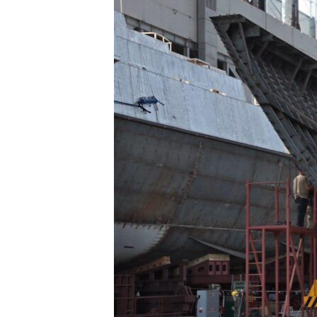
ПОБЕДИТЕЛЕЙ НЕ СУДЯТ?
КРЫМ.НЕПОКОРЕННЫЙ
ELIFBE
УКРАИНСКАЯ ПРОБЛЕМА КРЫМА