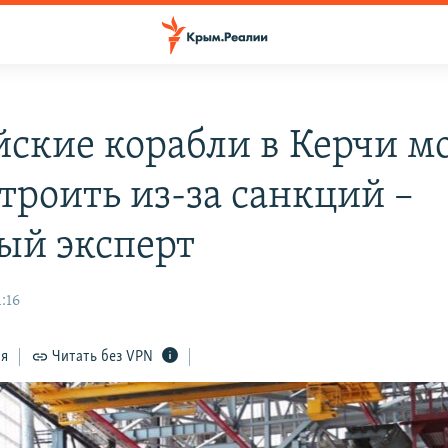
йские корабли в Керчи м
строить из-за санкций –
ый эксперт
:16
ся
Читать без VPN