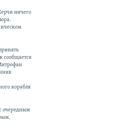
Керчи ничего
тюра.
омическом
 принять
к сообщается
«Митрофан
очник
ного корабля
 с очередным
рым.