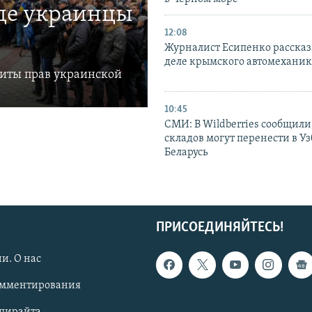
где украинцы
12:08
Журналист Есипенко рассказ
деле крымского автомехани
щиты прав украинской
10:45
СМИ: В Wildberries сообщили,
складов могут перенести в У
Беларусь
ПРИСОЕДИНЯЙТЕСЬ!
и. О нас
омментирования