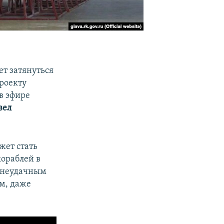
ет затянуться
проекту
в эфире
вел
жет стать
кораблей в
я неудачным
ом, даже