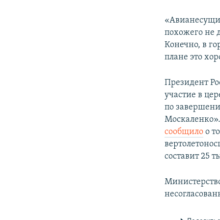
«Авианесущие
похожего не д
Конечно, в г
плане это хор
Президент Ро
участие в це
по завершени
Москаленко».
сообщило
о т
вертолетонос
составит 25 т
Министерств
несогласован