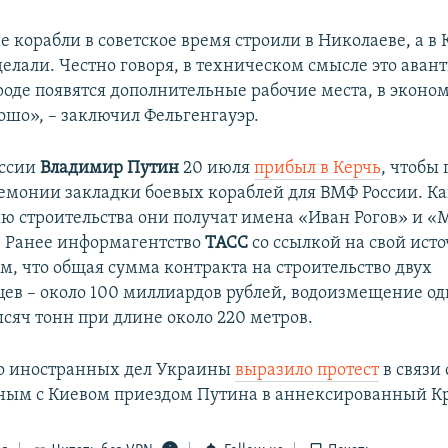
 корабли в советское время строили в Николаеве, а в 
елали. Честно говоря, в техническом смысле это аван
ороде появятся дополнительные рабочие места, в экон
ошо», – заключил Фельгенгауэр.
ссии
Владимир Путин
20 июля
прибыл в Керчь
, чтобы
ремонии закладки боевых кораблей для ВМФ России. Ка
ю строительства они получат имена «Иван Рогов» и 
 Ранее информагентство
ТАСС
со ссылкой на свой ист
ом, что общая сумма контракта на строительство двух
цев – около 100 миллиардов рублей, водоизмещение од
ысяч тонн при длине около 220 метров.
о иностранных дел Украины
выразило протест
в связи
ным с Киевом приездом Путина в аннексированный К