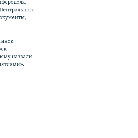
мферополя.
 Центрального
документы,
рынок
век
рыму назвали
иятиями».