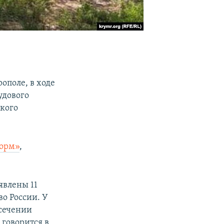
ополе, в ходе
удового
ского
орм»
,
явлены 11
о России. У
есечении
 говорится в