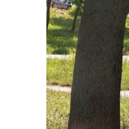
ПОБЕДИТЕЛЕЙ НЕ СУДЯТ?
КРЫМ.НЕПОКОРЕННЫЙ
ELIFBE
УКРАИНСКАЯ ПРОБЛЕМА КРЫМА