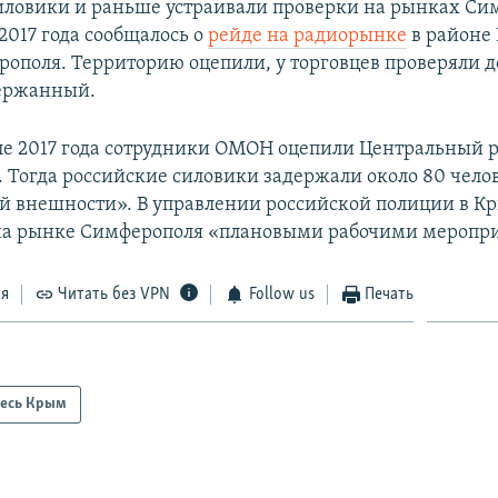
иловики и раньше устраивали проверки на рынках Си
 2017 года сообщалось о
рейде на радиорынке
в районе
ополя. Территорию оцепили, у торговцев проверяли 
держанный.
ле 2017 года сотрудники ОМОН оцепили Центральный 
 Тогда российские силовики задержали около 80 чело
й внешности». В управлении российской полиции в К
на рынке Симферополя «плановыми рабочими меропр
ся
Читать без VPN
Follow us
Печать
есь Крым