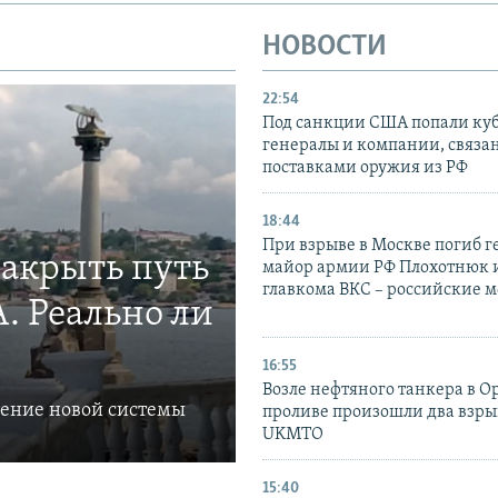
НОВОСТИ
22:54
Под санкции США попали ку
генералы и компании, связа
поставками оружия из РФ
18:44
При взрыве в Москве погиб г
закрыть путь
майор армии РФ Плохотнюк и
главкома ВКС – российские 
. Реально ли
16:55
Возле нефтяного танкера в 
ление новой системы
проливе произошли два взры
UKMTO
15:40