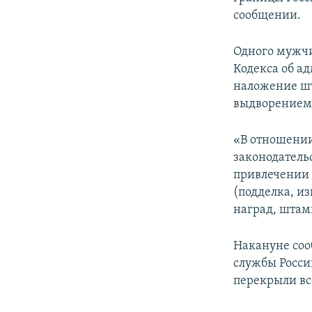
сообщении.
Одного мужчи
Кодекса об а
наложение шт
выдворением 
«В отношении
законодатель
привлечении к
(подделка, и
наград, штамп
Накануне соо
службы Росси
перекрыли вс