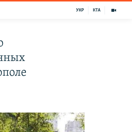
УКР
КТА
о
онных
ополе