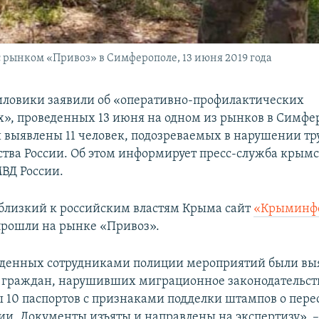
рынком «Привоз» в Симферополе, 13 июня 2019 года
иловики заявили об «оперативно-профилактических
», проведенных 13 июня на одном из рынков в Симфер
 выявлены 11 человек, подозреваемых в нарушении тр
ства России. Об этом информирует пресс-служба крым
ВД России.
 близкий к российским властям Крыма сайт
«Крыминф
рошли на рынке «Привоз».
еденных сотрудниками полиции мероприятий были вы
граждан, нарушивших миграционное законодательств
 10 паспортов с признаками подделки штампов о пер
ии. Документы изъяты и направлены на экспертизу», –