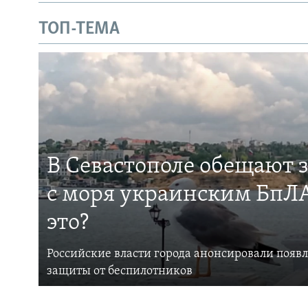
ТОП-ТЕМА
В Севастополе обещают 
с моря украинским БпЛА
это?
Российские власти города анонсировали появ
защиты от беспилотников