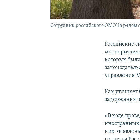
Сотрудник российского ОМОНа рядом с 
Российские с
мероприятиях
которых были
законодатель
управления М
Как уточняет
задержания п
«В ходе пров
иностранных 
них выявлены
границы Росс