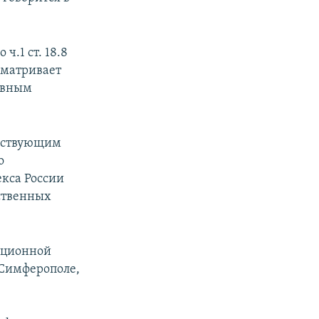
.1 ст. 18.8
сматривает
тивным
ействующим
о
екса России
рственных
ационной
Симферополе,