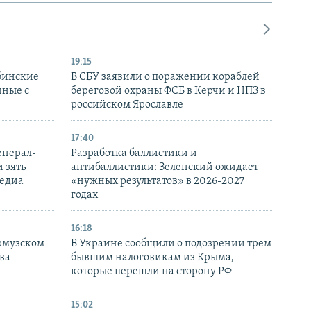
19:15
бинские
В СБУ заявили о поражении кораблей
нные с
береговой охраны ФСБ в Керчи и НПЗ в
российском Ярославле
17:40
енерал-
Разработка баллистики и
 зять
антибаллистики: Зеленский ожидает
медиа
«нужных результатов» в 2026-2027
годах
16:18
Ормузском
В Украине сообщили о подозрении трем
ва –
бывшим налоговикам из Крыма,
которые перешли на сторону РФ
15:02