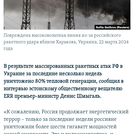
ПРИСОЕДИНЯЙТЕСЬ!
ПОБЕДИТЕЛЕЙ НЕ СУДЯТ?
КРЫМ.НЕПОКОРЕННЫЙ
ELIFBE
Повреждена высоковольтная линия из-за российского
УКРАИНСКАЯ ПРОБЛЕМА КРЫМА
ракетного удара вблизи Харькова, Украина, 22 марта 2024
Все сайты RFE/RL
года
В результате массированных ракетных атак РФ в
Украине за последние несколько недель
уничтожено 80% тепловой генерации, сообщил в
интервью эстонскому общественному вещателю
ERR премьер-министр Денис Шмыгаль.
«К сожалению, Россия продолжает энергетический
террор – только за последние недели россияне
уничтожили более шести гигаватт мощностей