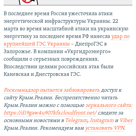
В последнее время Россия ужесточила атаки
энергетической инфраструктуры Украины. 22
марта во время масштабной атаки на украинскую
энергетику за последнее время РФ нанесла
удар по
крупнейшей ГЭС Украины
– ДнепроГЭС в
Запорожье. В компании «Укргидроэнерго»
сообщили о серьезных повреждениях.
Впоследствии целями российских атак были
Каневская и Днестровская ГЭС.
Роскомнадзор пытается заблокировать
доступ к
сайту Крым.Реалии. Беспрепятственно читать
Крым.Реалии можно с помощью
зеркального сайта:
https://d19gaw4u907kfs.cloudfront.net/
следите за
основными новостями в
Telegram
,
Instagram
и
Viber
Крым.Реалии. Рекомендуем вам
установить
VPN
.