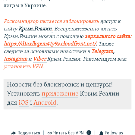
лицам в Украине.
Роскомнадзор пытается заблокировать
доступ к
сайту
Крым.Реалии
.
Беспрепятственно читать
Крым.Реалии мож
но с помощью
зеркального сайта:
https://d1axlkqxm41y9z.cloudfront.net/
. ​
Также
следите за основными новостями в
Telegram
,
Instagra
m
и
Viber
Крым.Реалии. Рекомендуем вам
установить
VPN
.
Новости без блокировки и цензуры!
Установить
приложение
Крым.Реалии
для
iOS
і
Android
.
Поделиться
Читать без VPN
Follow us