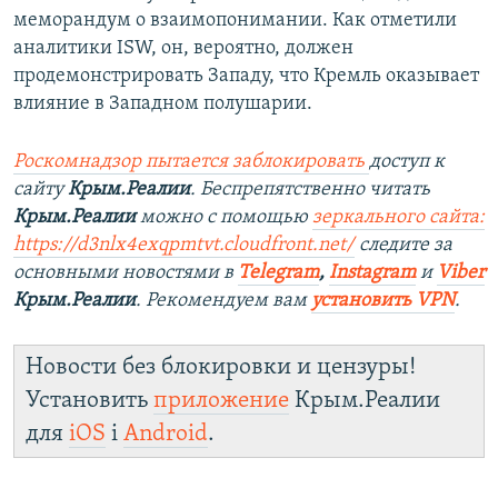
меморандум о взаимопонимании. Как отметили
аналитики ISW, он, вероятно, должен
продемонстрировать Западу, что Кремль оказывает
влияние в Западном полушарии.
Роскомнадзор пытается заблокировать
доступ к
сайту
Крым.Реалии
. Беспрепятственно читать
Крым.Реалии
можно с помощью
зеркального сайта:
https://d3nlx4exqpmtvt.cloudfront.net/
следите за
основными новостями в
Telegram
,
Instagram
и
Viber
Крым.Реалии
. Рекомендуем вам
установить VPN
.
Новости без блокировки и цензуры!
Установить
приложение
Крым.Реалии
для
iOS
і
Android
.