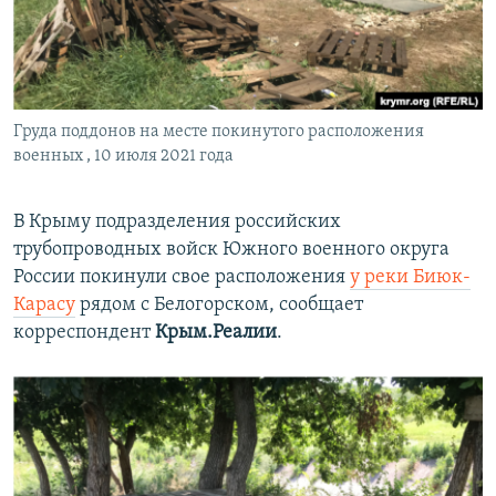
ПРИСОЕДИНЯЙТЕСЬ!
ПОБЕДИТЕЛЕЙ НЕ СУДЯТ?
КРЫМ.НЕПОКОРЕННЫЙ
ELIFBE
Груда поддонов на месте покинутого расположения
УКРАИНСКАЯ ПРОБЛЕМА КРЫМА
военных , 10 июля 2021 года
Все сайты RFE/RL
В Крыму подразделения российских
трубопроводных войск Южного военного округа
России покинули свое расположения
у реки Биюк-
Карасу
рядом с Белогорском, сообщает
корреспондент
Крым.Реалии
.