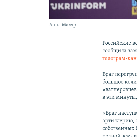
Анна Маляр
Российские в
сообщила зам
телеграм-кан
Враг перегру
большое коли
«вагнеровцев
в эти минуты,
«Враг наступ
артиллерию, 
собственных
родной земли