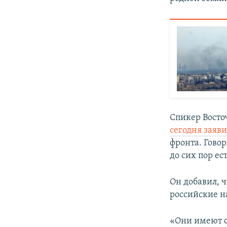
Спикер Вост
сегодня заяв
фронта. Говор
до сих пор ес
Он добавил, 
российские н
«Они имеют с