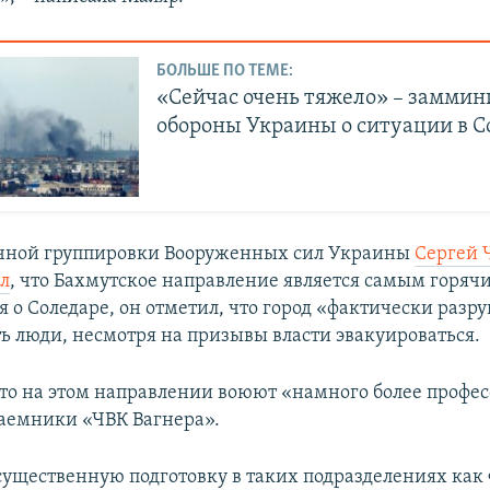
БОЛЬШЕ ПО ТЕМЕ:
«Сейчас очень тяжело» – заммин
обороны Украины о ситуации в С
очной группировки Вооруженных сил Украины
Сергей 
ил
, что Бахмутское направление является самым горяч
я о Соледаре, он отметил, что город «фактически разр
ть люди, несмотря на призывы власти эвакуироваться.
что на этом направлении воюют «намного более профе
аемники «ЧВК Вагнера».
ущественную подготовку в таких подразделениях как