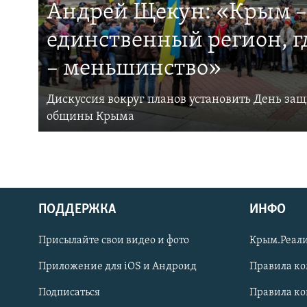
Андрей Щекун: «Крым –
единственный регион, 
– меньшинство»
Дискуссия вокруг планов установить День за
общины Крыма
ПОДДЕРЖКА
ИНФО
Українською
Присылайте свои видео и фото
Крым.Реали
Qırımtatar
Приложение для iOS и Андроид
Правила к
Подписаться
Правила к
ПРИСОЕДИНЯЙТЕСЬ!