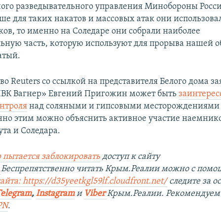
ного разведывательного управления Минобороны Росс
ьше для таких накатов и массовых атак они использова
ов, то именно на Соледаре они собрали наиболее
ьную часть, которую используют для прорыва нашей 
атый.
во Reuters со ссылкой на представителя Белого дома за
ЧВК Вагнер» Евгений Пригожин может быть
заинтерес
нтроля
над соляными и гипсовыми месторождениями 
нно этим можно объяснить активное участие наемнико
та и Соледара.
 пытается заблокировать
доступ к сайту
.
Беспрепятственно читать Крым.Реалии можно с пом
йта: https://d35yeetkgl59lf.cloudfront.net/
следите за 
Telegram
,
Instagram
и
Viber
Крым.Реалии. Рекомендуем
PN
.