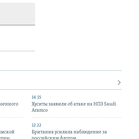
14:15
военного
Хуситы заявили об атаке на НПЗ Saudi
Aramco
12:22
ымской
Британия усилила наблюдение за
упны
российским флотом