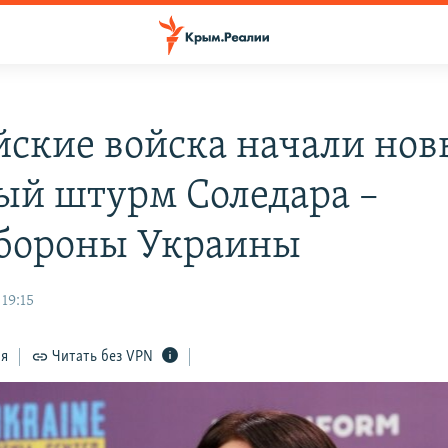
йские войска начали но
й штурм Соледара –
бороны Украины
19:15
ся
Читать без VPN