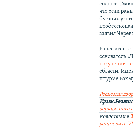
спецназ Глав
что если ран
бывших узник
профессионал
заявил Черев
Ранее агентст
основатель «
получении ко
области. Име
штурме Бахму
Роскомнадзор
Крым.Реалии
зеркального са
новостями в
установить V