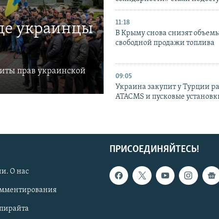
11:18
где украинцы
В Крыму снова снизят объем
свободной продажи топлива
щиты прав украинской
09:05
Украина закупит у Турции р
ATACMS и пусковые установ
ПРИСОЕДИНЯЙТЕСЬ!
и. О нас
омментирования
опирайта