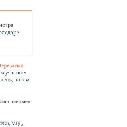
истра
оледаре
Череватый
им участком
ушен», но там
ссиональные»
 ФСБ, МВД,