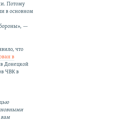
ии. Потому
ли в основном
обороны», —
явило, что
ован в
в Донецкой
в ЧВК в
ощью
основными
 вам