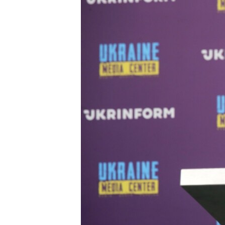
ПОБЕДИТЕЛЕЙ НЕ СУДЯТ?
КРЫМ.НЕПОКОРЕННЫЙ
ELIFBE
УКРАИНСКАЯ ПРОБЛЕМА КРЫМА