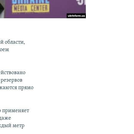
й области,
воем
ействовано
 резервов
лжаются прямо
но применяет
 даже
ждый метр