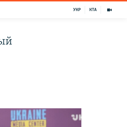
УКР
КТА
вый