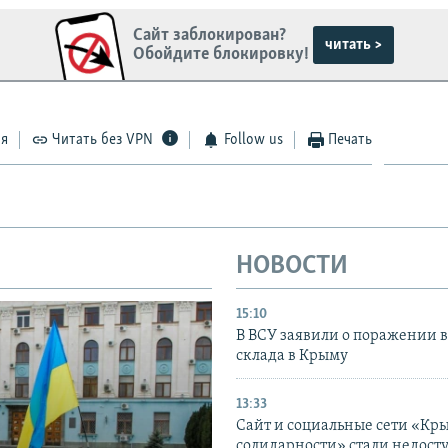
Сайт заблокирован?
читать >
Обойдите блокировку!
ся
Читать без VPN
Follow us
Печать
НОВОСТИ
15:10
В ВСУ заявили о поражении 
склада в Крыму
13:33
Сайт и социальные сети «Кр
солидарности» стали недост