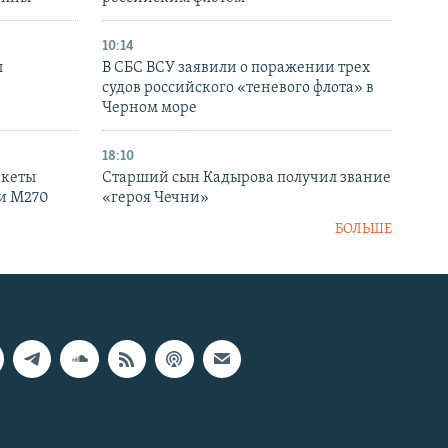
10:14
ы
В СБС ВСУ заявили о поражении трех
судов российского «теневого флота» в
Черном море
18:10
акеты
Старший сын Кадырова получил звание
ки M270
«героя Чечни»
БОЛЬШЕ