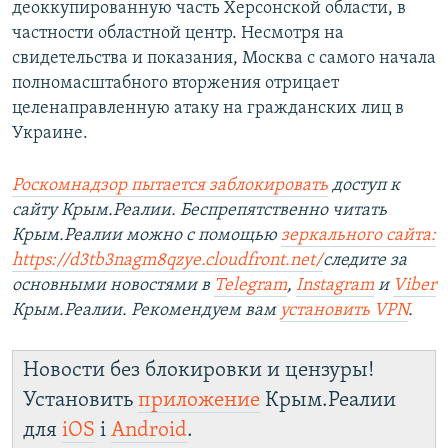
деоккупированную часть Херсонской области, в
частности областной центр. Несмотря на
свидетельства и показания, Москва с самого начала
полномасштабного вторжения отрицает
целенаправленную атаку на гражданских лиц в
Украине.
Роскомнадзор пытается заблокировать
доступ к
сайту Крым.Реалии. Беспрепятственно читать
Крым.Реалии можно с помощью
зеркального сайта:
https://d3tb3nagm8qzye.cloudfront.net/
следите за
основными новостями в
Telegram
,
Instagram
и
Viber
Крым.Реалии. Рекомендуем вам
установить VPN
.
Новости без блокировки и цензуры!
Установить
приложение
Крым.Реалии
для
iOS
і
Android
.