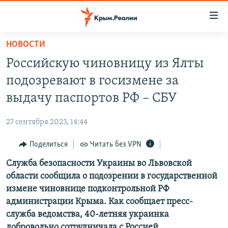
Доступность
ссылки
Вернуться
НОВОСТИ
к
НОВОСТИ
Российскую чиновницу из Ялты
основному
СПЕЦПРОЕКТЫ
содержанию
подозревают в госизмене за
ВОДА
Вернутся
ГРУЗ 200
выдачу паспортов РФ – СБУ
к
ИСТОРИЯ
КАРТА ВОЕННЫХ ОБЪЕКТОВ КРЫМА
главной
27 сентября 2023, 14:44
ЕЩЕ
11 ЛЕТ ОККУПАЦИИ КРЫМА. 11 ИСТОРИЙ СОПРОТИВЛЕНИЯ
навигации
Вернутся
Поделиться
Читать без VPN
РАДІО СВОБОДА
ИНТЕРАКТИВ
к
Служба безопасности Украины во Львовской
КАК ОБОЙТИ БЛОКИРОВКУ
ИНФОГРАФИКА
поиску
области сообщила о подозрении в государственной
ТЕЛЕПРОЕКТ КРЫМ.РЕАЛИИ
измене чиновнице подконтрольной РФ
Українською
администрации Крыма. Как сообщает пресс-
СОВЕТЫ ПРАВОЗАЩИТНИКОВ
Qırımtatar
служба ведомства, 40-летняя украинка
ПРОПАВШИЕ БЕЗ ВЕСТИ
добровольно сотрудничала с Россией.