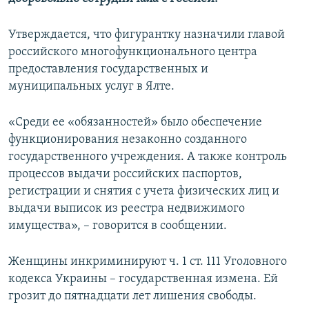
ПРИСОЕДИНЯЙТЕСЬ!
ПОБЕДИТЕЛЕЙ НЕ СУДЯТ?
Утверждается, что фигурантку назначили главой
КРЫМ.НЕПОКОРЕННЫЙ
российского многофункционального центра
ELIFBE
предоставления государственных и
муниципальных услуг в Ялте.
УКРАИНСКАЯ ПРОБЛЕМА КРЫМА
Все сайты RFE/RL
«Среди ее «обязанностей» было обеспечение
функционирования незаконно созданного
государственного учреждения. А также контроль
процессов выдачи российских паспортов,
регистрации и снятия с учета физических лиц и
выдачи выписок из реестра недвижимого
имущества», – говорится в сообщении.
Женщины инкриминируют ч. 1 ст. 111 Уголовного
кодекса Украины – государственная измена. Ей
грозит до пятнадцати лет лишения свободы.