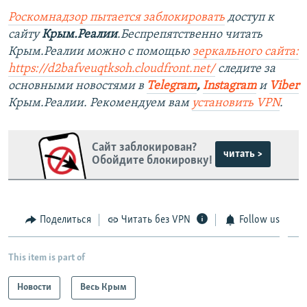
Роскомнадзор пытается заблокировать
доступ к
сайту
Крым.Реалии
.Беспрепятственно читать
Крым.Реалии можно с помощью
зеркального сайта:
https://d2bafveuqtksoh.cloudfront.net/
следите за
основными новостями в
Telegram
,
Instagram
и
Viber
Крым.Реалии. Рекомендуем вам
установить VPN
.
Сайт заблокирован?
читать >
Обойдите блокировку!
Поделиться
Читать без VPN
Follow us
This item is part of
Новости
Весь Крым