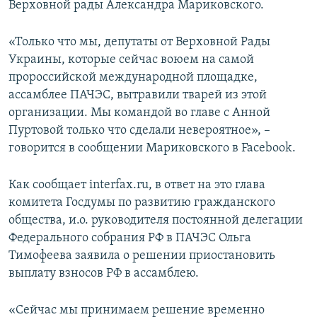
Верховной рады Александра Мариковского.
ПРИСОЕДИНЯЙТЕСЬ!
ПОБЕДИТЕЛЕЙ НЕ СУДЯТ?
КРЫМ.НЕПОКОРЕННЫЙ
«Только что мы, депутаты от Верховной Рады
Украины, которые сейчас воюем на самой
ELIFBE
пророссийской международной площадке,
УКРАИНСКАЯ ПРОБЛЕМА КРЫМА
ассамблее ПАЧЭС, вытравили тварей из этой
Все сайты RFE/RL
организации. Мы командой во главе с Анной
Пуртовой только что сделали невероятное», –
говорится в сообщении Мариковского в Facebook.
Как сообщает interfax.ru, в ответ на это глава
комитета Госдумы по развитию гражданского
общества, и.о. руководителя постоянной делегации
Федерального собрания РФ в ПАЧЭС Ольга
Тимофеева заявила о решении приостановить
выплату взносов РФ в ассамблею.
«Сейчас мы принимаем решение временно