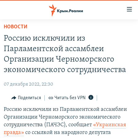
Доступность
ссылки
Вернуться
НОВОСТИ
к
НОВОСТИ
Россию исключили из
основному
СПЕЦПРОЕКТЫ
содержанию
Парламентской ассамблеи
ВОДА
Вернутся
ГРУЗ 200
Организации Черноморского
к
ИСТОРИЯ
КАРТА ВОЕННЫХ ОБЪЕКТОВ КРЫМА
экономического сотрудничества
главной
ЕЩЕ
11 ЛЕТ ОККУПАЦИИ КРЫМА. 11 ИСТОРИЙ СОПРОТИВЛЕНИЯ
навигации
07 декабря 2022, 22:30
Вернутся
РАДІО СВОБОДА
ИНТЕРАКТИВ
к
Поделиться
Читать без VPN
КАК ОБОЙТИ БЛОКИРОВКУ
ИНФОГРАФИКА
поиску
Россию исключили из Парламентской ассамблеи
ТЕЛЕПРОЕКТ КРЫМ.РЕАЛИИ
Українською
Организации Черноморского экономического
СОВЕТЫ ПРАВОЗАЩИТНИКОВ
сотрудничества (ПАЧЭС), сообщает
«Украинская
Qırımtatar
правда»
со ссылкой на народного депутата
ПРОПАВШИЕ БЕЗ ВЕСТИ