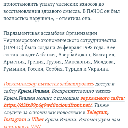
приостановить уплату членских взносов до
восстановления здравого смысла. В ПАЧЭС он был
полностью нарушен», – отметила она.
Парламентская ассамблея Организации
Черноморского экономического сотрудничества
(ПАЧЭС) была создана 26 февраля 1993 года. В ее
состав входят Албания, Азербайджан, Болгария,
Армения, Греция, Грузия, Македония, Молдова,
Румыния, Россия, Сербия, Турция и Украина.
Роскомнадзор пытается заблокировать
доступ к
сайту
Крым.Реалии
.
Беспрепятственно читать
Крым.Реалии можно с помощью
зеркального сайта:
https://d3fx89p6g9wd6v.cloudfront.net/
. ​
Также
следите за основными новостями в
Telegram
,
Instagram
и
Viber
Крым.Реалии. Рекомендуем вам
установить
VPN
.