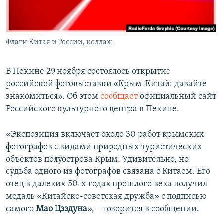
ПРИСОЕДИНЯЙТЕСЬ!
ПОБЕДИТЕЛЕЙ НЕ СУДЯТ?
КРЫМ.НЕПОКОРЕННЫЙ
Флаги Китая и России, коллаж
ELIFBE
УКРАИНСКАЯ ПРОБЛЕМА КРЫМА
В Пекине 29 ноября состоялось открытие
Все сайты RFE/RL
российской фотовыставки «Крым-Китай: давайте
знакомиться». Об этом
сообщает
официальный сайт
Российского культурного центра в Пекине.
«Экспозиция включает около 30 работ крымских
фотографов с видами природных туристических
объектов полуострова Крым. Удивительно, но
судьба одного из фотографов связана с Китаем. Его
отец в далеких 50-х годах прошлого века получил
медаль «Китайско-советская дружба» с подписью
самого
Мао Цзэдуна
», – говорится в сообщении.