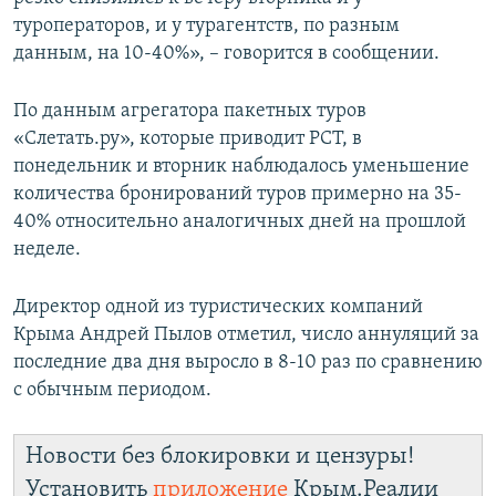
ПРИСОЕДИНЯЙТЕСЬ!
ПОБЕДИТЕЛЕЙ НЕ СУДЯТ?
туроператоров, и у турагентств, по разным
данным, на 10-40%», – говорится в сообщении.
КРЫМ.НЕПОКОРЕННЫЙ
ELIFBE
По данным агрегатора пакетных туров
«Слетать.ру», которые приводит РСТ, в
УКРАИНСКАЯ ПРОБЛЕМА КРЫМА
понедельник и вторник наблюдалось уменьшение
Все сайты RFE/RL
количества бронирований туров примерно на 35-
40% относительно аналогичных дней на прошлой
неделе.
Директор одной из туристических компаний
Крыма Андрей Пылов отметил, число аннуляций за
последние два дня выросло в 8-10 раз по сравнению
с обычным периодом.
Новости без блокировки и цензуры!
Установить
приложение
Крым.Реалии