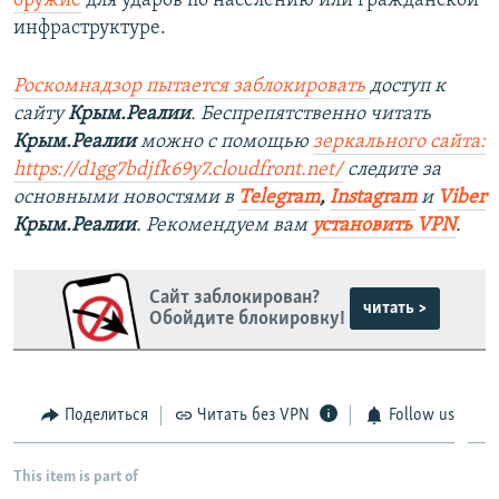
оружие
для ударов по населению или гражданской
инфраструктуре.
Роскомнадзор пытается заблокировать
доступ к
сайту
Крым.Реалии
. Беспрепятственно читать
Крым.Реалии
можно с помощью
зеркального сайта:
https://d1gg7bdjfk69y7.cloudfront.net/
следите за
основными новостями в
Telegram
,
Instagram
и
Viber
Крым.Реалии
. Рекомендуем вам
установить VPN
.
Сайт заблокирован?
читать >
Обойдите блокировку!
Поделиться
Читать без VPN
Follow us
This item is part of