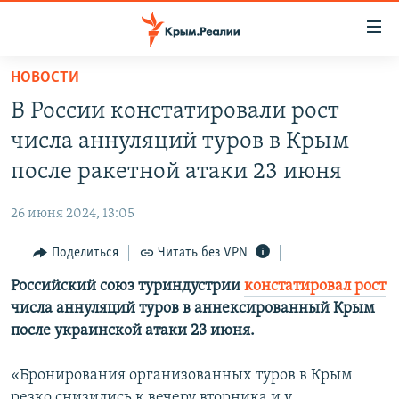
Доступность
ссылки
Вернуться
НОВОСТИ
к
НОВОСТИ
В России констатировали рост
основному
СПЕЦПРОЕКТЫ
содержанию
числа аннуляций туров в Крым
ВОДА
Вернутся
ГРУЗ 200
после ракетной атаки 23 июня
к
ИСТОРИЯ
КАРТА ВОЕННЫХ ОБЪЕКТОВ КРЫМА
главной
26 июня 2024, 13:05
ЕЩЕ
11 ЛЕТ ОККУПАЦИИ КРЫМА. 11 ИСТОРИЙ СОПРОТИВЛЕНИЯ
навигации
Вернутся
Поделиться
Читать без VPN
РАДІО СВОБОДА
ИНТЕРАКТИВ
к
Российский союз туриндустрии
констатировал рост
КАК ОБОЙТИ БЛОКИРОВКУ
ИНФОГРАФИКА
поиску
числа аннуляций туров в аннексированный Крым
ТЕЛЕПРОЕКТ КРЫМ.РЕАЛИИ
после украинской атаки 23 июня.
Українською
СОВЕТЫ ПРАВОЗАЩИТНИКОВ
Qırımtatar
«Бронирования организованных туров в Крым
ПРОПАВШИЕ БЕЗ ВЕСТИ
резко снизились к вечеру вторника и у