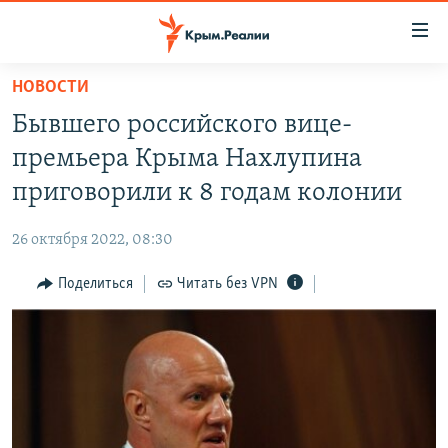
Доступность
ссылки
Вернуться
НОВОСТИ
к
НОВОСТИ
Бывшего российского вице-
основному
СПЕЦПРОЕКТЫ
содержанию
премьера Крыма Нахлупина
ВОДА
Вернутся
ГРУЗ 200
приговорили к 8 годам колонии
к
ИСТОРИЯ
КАРТА ВОЕННЫХ ОБЪЕКТОВ КРЫМА
главной
26 октября 2022, 08:30
ЕЩЕ
11 ЛЕТ ОККУПАЦИИ КРЫМА. 11 ИСТОРИЙ СОПРОТИВЛЕНИЯ
навигации
Вернутся
Поделиться
Читать без VPN
РАДІО СВОБОДА
ИНТЕРАКТИВ
к
КАК ОБОЙТИ БЛОКИРОВКУ
ИНФОГРАФИКА
поиску
ТЕЛЕПРОЕКТ КРЫМ.РЕАЛИИ
Українською
СОВЕТЫ ПРАВОЗАЩИТНИКОВ
Qırımtatar
ПРОПАВШИЕ БЕЗ ВЕСТИ