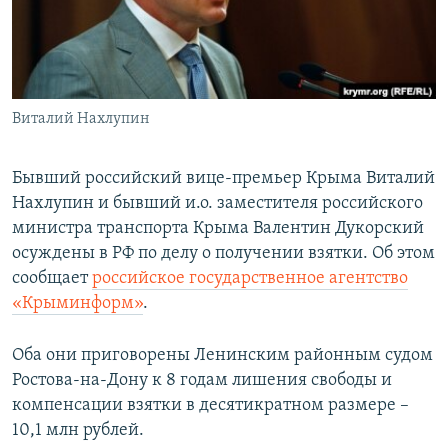
ПРИСОЕДИНЯЙТЕСЬ!
ПОБЕДИТЕЛЕЙ НЕ СУДЯТ?
КРЫМ.НЕПОКОРЕННЫЙ
ELIFBE
Виталий Нахлупин
УКРАИНСКАЯ ПРОБЛЕМА КРЫМА
Все сайты RFE/RL
Бывший российский вице-премьер Крыма Виталий
Нахлупин и бывший и.о. заместителя российского
министра транспорта Крыма Валентин Дукорский
осуждены в РФ по делу о получении взятки. Об этом
сообщает
российское государственное агентство
«Крыминформ»
.
Оба они приговорены Ленинским районным судом
Ростова-на-Дону к 8 годам лишения свободы и
компенсации взятки в десятикратном размере –
10,1 млн рублей.