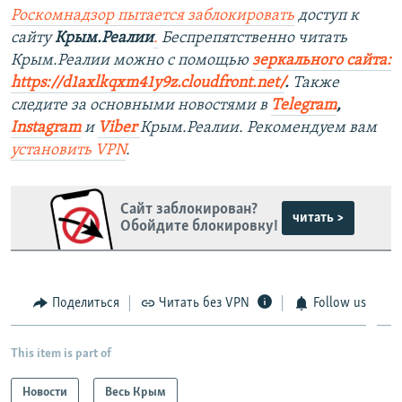
Роскомнадзор пытается заблокировать
доступ к
сайту
Крым.Реалии
.
Беспрепятственно читать
Крым.Реалии мож
но с помощью
зеркального сайта:
https://d1axlkqxm41y9z.cloudfront.net/
. ​
Также
следите за основными новостями в
Telegram
,
Instagram
и
Viber
Крым.Реалии. Рекомендуем вам
установить
VPN
.
Сайт заблокирован?
читать >
Обойдите блокировку!
Поделиться
Читать без VPN
Follow us
This item is part of
Новости
Весь Крым