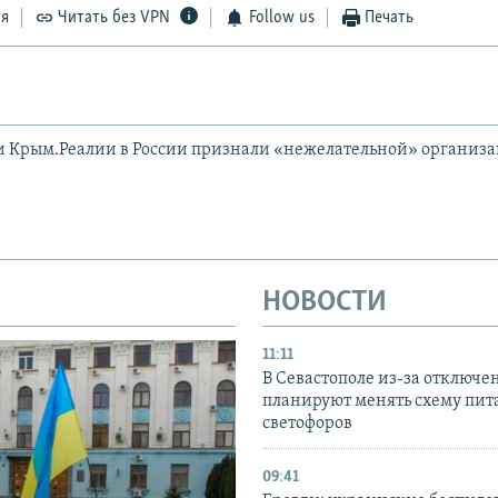
ся
Читать без VPN
Follow us
Печать
и Крым.Реалии в России признали «нежелательной» организ
НОВОСТИ
11:11
В Севастополе из-за отключе
планируют менять схему пит
светофоров
09:41