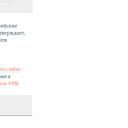
сийские
тверждает,
эти
го сайта:
ми в
ить
VPN
.