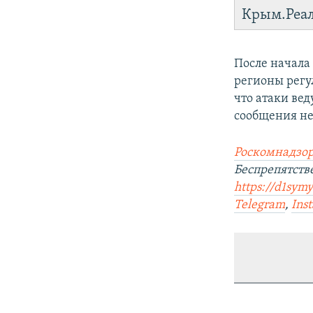
Крым.Реа
После начала
регионы регу
что атаки вед
сообщения не
Роскомнадзор
Беспрепятст
https://d1sym
Telegram
,
Ins