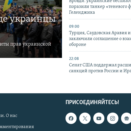
Бровди: украинские беспил
поразили танкер «теневого ф
Геленджика
где украинцы
09:00
Турция, Саудовская Аравия 
заключили соглашение о вз
щиты прав украинской
обороне
22:08
Сенат США поддержал расш
санкций против России и Ир
ПРИСОЕДИНЯЙТЕСЬ!
и. О нас
омментирования