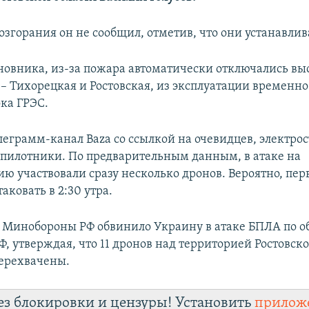
озгорания он не сообщил, отметив, что они устанавлив
новника, из-за пожара автоматически отключались в
 – Тихорецкая и Ростовская, из эксплуатации временн
ока ГРЭС.
леграмм-канал Baza со ссылкой на очевидцев, электро
спилотники. По предварительным данным, в атаке на
ию участвовали сразу несколько дронов. Вероятно, пер
аковать в 2:30 утра.
я Минобороны РФ обвинило Украину в атаке БПЛА по о
, утверждая, что 11 дронов над территорией Ростовск
ерехвачены.
ез блокировки и цензуры! Установить
прилож