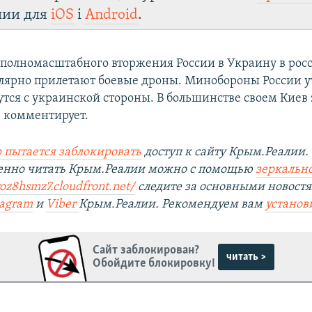
лии для
iOS
і
Android
.
 полномасштабного вторжения России в Украину в рос
лярно прилетают боевые дроны. Минобороны России у
утся с украинской стороны. В большинстве своем Киев 
 комментирует.
 пытается заблокировать
доступ к сайту Крым.Реалии.
венно читать Крым.Реалии можно с помощью
зеркально
yoz8hsmz7.cloudfront.net/
следите за основными новостя
tagram
и
Viber
Крым.Реалии. Рекомендуем вам
установ
Сайт заблокирован?
читать >
Обойдите блокировку!