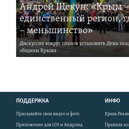
Андрей Щекун: «Крым –
единственный регион, 
– меньшинство»
Дискуссия вокруг планов установить День за
общины Крыма
ПОДДЕРЖКА
ИНФО
Українською
Присылайте свои видео и фото
Крым.Реали
Qırımtatar
Приложение для iOS и Андроид
Правила к