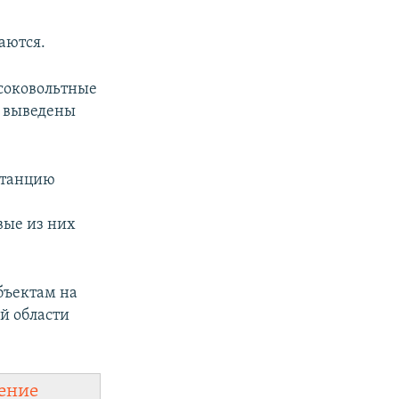
аются.
ысоковольтные
о выведены
станцию
вые из них
бъектам на
ой области
ение