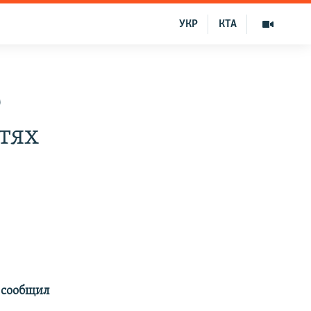
УКР
КТА
ю
етях
 сообщил