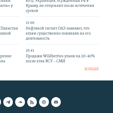
отники
КРЦ: Украинцев, осужденных РФ в
лота» у
Крыму, не отпускают после истечения
сроков
23:00
и Пакистан
Нефтяной гигант ОАЭ заявляет, что
аимной
атаки существенно повлияли на его
деятельность
20:41
ирение
Продажи Wildberries упали на 20-40%
ана
после атак ВСУ – СМИ
БОЛЬШЕ