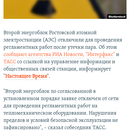
ПРИСОЕДИНЯЙТЕСЬ!
ПОБЕДИТЕЛЕЙ НЕ СУДЯТ?
КРЫМ.НЕПОКОРЕННЫЙ
ELIFBE
Второй энергоблок Ростовской атомной
УКРАИНСКАЯ ПРОБЛЕМА КРЫМА
электростанции (АЭС) отключили для проведения
Все сайты RFE/RL
регламентных работ после утечки пара. Об этом
сообщают агентства РИА Новости,
"Интерфакс"
и
ТАСС
со ссылкой на управление информации и
общественных связей станции, информирует
"
Настоящее Время
".
"Второй энергоблок по согласованной в
установленном порядке заявке отключен от сети
для проведения регламентных работ на
тепломеханическом оборудовании. Нарушения
пределов и условий безопасной эксплуатации не
зафиксировано", – сказал собеседник ТАСС.