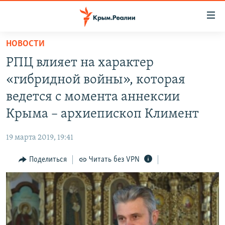
Доступность
ссылки
Вернуться
НОВОСТИ
к
НОВОСТИ
РПЦ влияет на характер
основному
СПЕЦПРОЕКТЫ
содержанию
«гибридной войны», которая
ВОДА
Вернутся
ГРУЗ 200
ведется с момента аннексии
к
ИСТОРИЯ
КАРТА ВОЕННЫХ ОБЪЕКТОВ КРЫМА
Крыма – архиепископ Климент
главной
ЕЩЕ
11 ЛЕТ ОККУПАЦИИ КРЫМА. 11 ИСТОРИЙ СОПРОТИВЛЕНИЯ
навигации
19 марта 2019, 19:41
Вернутся
РАДІО СВОБОДА
ИНТЕРАКТИВ
к
Поделиться
Читать без VPN
КАК ОБОЙТИ БЛОКИРОВКУ
ИНФОГРАФИКА
поиску
ТЕЛЕПРОЕКТ КРЫМ.РЕАЛИИ
Українською
СОВЕТЫ ПРАВОЗАЩИТНИКОВ
Qırımtatar
ПРОПАВШИЕ БЕЗ ВЕСТИ