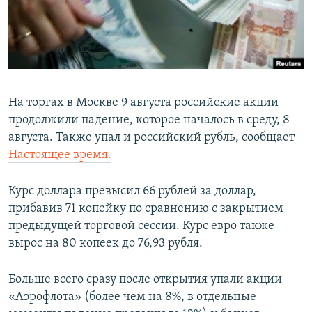
ПРИСОЕДИНЯЙТЕСЬ!
ПОБЕДИТЕЛЕЙ НЕ СУДЯТ?
КРЫМ.НЕПОКОРЕННЫЙ
ELIFBE
УКРАИНСКАЯ ПРОБЛЕМА КРЫМА
На торгах в Москве 9 августа российские акции
Все сайты RFE/RL
продолжили падение, которое началось в среду, 8
августа. Также упал и российский рубль, сообщает
Настоящее время.
Курс доллара превысил 66 рублей за доллар,
прибавив 71 копейку по сравнению с закрытием
предыдущей торговой сессии. Курс евро также
вырос на 80 копеек до 76,93 рубля.
Больше всего сразу после открытия упали акции
«Аэрофлота» (более чем на 8%, в отдельные