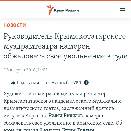
Доступность
ссылки
Вернуться
НОВОСТИ
к
НОВОСТИ
Руководитель Крымскотатарского
основному
СПЕЦПРОЕКТЫ
содержанию
муздрамтеатра намерен
ВОДА
Вернутся
ГРУЗ 200
обжаловать свое увольнение в суде
к
ИСТОРИЯ
КАРТА ВОЕННЫХ ОБЪЕКТОВ КРЫМА
главной
08 августа 2018, 14:53
ЕЩЕ
11 ЛЕТ ОККУПАЦИИ КРЫМА. 11 ИСТОРИЙ СОПРОТИВЛЕНИЯ
навигации
Вернутся
Поделиться
Читать без VPN
РАДІО СВОБОДА
ИНТЕРАКТИВ
к
Художественный руководитель и режиссер
КАК ОБОЙТИ БЛОКИРОВКУ
ИНФОГРАФИКА
поиску
Крымскотатарского академического музыкально-
ТЕЛЕПРОЕКТ КРЫМ.РЕАЛИИ
драматического театра, заслуженный деятель
Українською
искусств Украины
Билял Билялов
намерен
СОВЕТЫ ПРАВОЗАЩИТНИКОВ
Qırımtatar
обжаловать свое увольнение в крымском суде. Об
ПРОПАВШИЕ БЕЗ ВЕСТИ
этом он сказал 8 августа
Крым.Реалии.