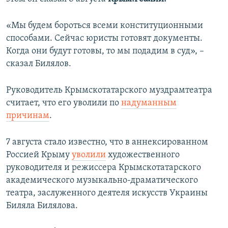
ПРИСОЕДИНЯЙТЕСЬ!
ПОБЕДИТЕЛЕЙ НЕ СУДЯТ?
«Мы будем бороться всеми конституционными
КРЫМ.НЕПОКОРЕННЫЙ
способами. Сейчас юристы готовят документы.
ELIFBE
Когда они будут готовы, то мы подадим в суд», –
сказал Билялов.
УКРАИНСКАЯ ПРОБЛЕМА КРЫМА
Все сайты RFE/RL
Руководитель Крымскотатарского муздрамтеатра
считает, что его уволили по
надуманным
причинам
.
7 августа стало известно, что в аннексированном
Россией Крыму
уволили
художественного
руководителя и режиссера Крымскотатарского
академического музыкально-драматического
театра, заслуженного деятеля искусств Украины
Биляла Билялова.