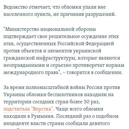
ПРИСОЕДИНЯЙТЕСЬ!
ПОБЕДИТЕЛЕЙ НЕ СУДЯТ?
Ведомство отмечает, что обломки упали вне
населенного пункта, не причинив разрушений.
КРЫМ.НЕПОКОРЕННЫЙ
ELIFBE
"Министерство национальной обороны
подтверждает свое решительное осуждение этих
УКРАИНСКАЯ ПРОБЛЕМА КРЫМА
атак, осуществленных Российской Федерацией
Все сайты RFE/RL
против объектов и элементов украинской
гражданской инфраструктуры, которые являются
неоправданными и серьезно противоречат нормам
международного права", – говорится в сообщении.
За время полномасштабной войны России против
Украины обломки беспилотников находили на
территории соседних стран более 30 раз,
подсчитала "Верстка"
. Чаще всего обломки
находили в Румынии. Последний раз о подобном
инциденте власти страны сообщали девятого