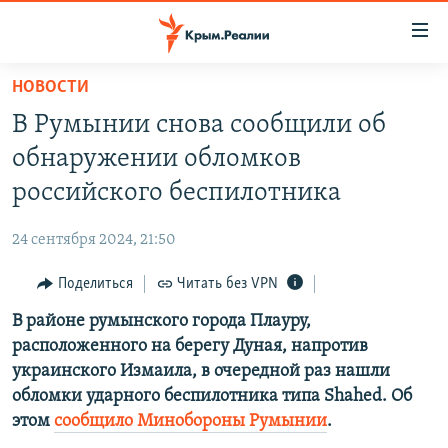
Доступность
ссылки
Вернуться
НОВОСТИ
к
НОВОСТИ
В Румынии снова сообщили об
основному
СПЕЦПРОЕКТЫ
содержанию
обнаружении обломков
ВОДА
Вернутся
ГРУЗ 200
российского беспилотника
к
ИСТОРИЯ
КАРТА ВОЕННЫХ ОБЪЕКТОВ КРЫМА
главной
24 сентября 2024, 21:50
ЕЩЕ
11 ЛЕТ ОККУПАЦИИ КРЫМА. 11 ИСТОРИЙ СОПРОТИВЛЕНИЯ
навигации
Вернутся
Поделиться
Читать без VPN
РАДІО СВОБОДА
ИНТЕРАКТИВ
к
В районе румынского города Плауру,
КАК ОБОЙТИ БЛОКИРОВКУ
ИНФОГРАФИКА
поиску
расположенного на берегу Дуная, напротив
ТЕЛЕПРОЕКТ КРЫМ.РЕАЛИИ
украинского Измаила, в очередной раз нашли
Українською
обломки ударного беспилотника типа Shahed. Об
СОВЕТЫ ПРАВОЗАЩИТНИКОВ
Qırımtatar
этом
сообщило Минобороны Румынии
.
ПРОПАВШИЕ БЕЗ ВЕСТИ