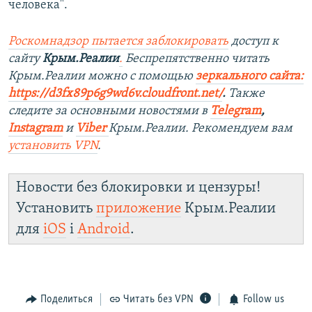
человека".
Роскомнадзор пытается заблокировать
доступ к
сайту
Крым.Реалии
.
Беспрепятственно читать
Крым.Реалии можно с помощью
зеркального сайта:
https://d3fx89p6g9wd6v.cloudfront.net/
. ​
Также
следите за основными новостями в
Telegram
,
Instagram
и
Viber
Крым.Реалии. Рекомендуем вам
установить
VPN
.
Новости без блокировки и цензуры!
Установить
приложение
Крым.Реалии
для
iOS
і
Android
.
Поделиться
Читать без VPN
Follow us