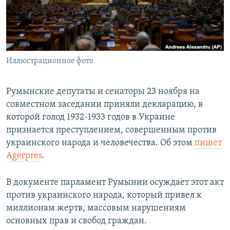
ПРИСОЕДИНЯЙТЕСЬ!
ПОБЕДИТЕЛЕЙ НЕ СУДЯТ?
КРЫМ.НЕПОКОРЕННЫЙ
ELIFBE
Иллюстрационное фото
УКРАИНСКАЯ ПРОБЛЕМА КРЫМА
Все сайты RFE/RL
Румынские депутаты и сенаторы 23 ноября на
совместном заседании приняли декларацию, в
которой голод 1932-1933 годов в Украине
признается преступлением, совершенным против
украинского народа и человечества. Об этом
пишет
Agerpres
.
В документе парламент Румынии осуждает этот акт
против украинского народа, который привел к
миллионам жертв, массовым нарушениям
основных прав и свобод граждан.