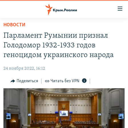
Доступность
ссылки
Вернуться
НОВОСТИ
к
НОВОСТИ
Парламент Румынии признал
основному
СПЕЦПРОЕКТЫ
содержанию
Голодомор 1932-1933 годов
ВОДА
Вернутся
ГРУЗ 200
геноцидом украинского народа
к
ИСТОРИЯ
КАРТА ВОЕННЫХ ОБЪЕКТОВ КРЫМА
главной
24 ноября 2022, 16:12
ЕЩЕ
11 ЛЕТ ОККУПАЦИИ КРЫМА. 11 ИСТОРИЙ СОПРОТИВЛЕНИЯ
навигации
Вернутся
Поделиться
Читать без VPN
РАДІО СВОБОДА
ИНТЕРАКТИВ
к
КАК ОБОЙТИ БЛОКИРОВКУ
ИНФОГРАФИКА
поиску
ТЕЛЕПРОЕКТ КРЫМ.РЕАЛИИ
Українською
СОВЕТЫ ПРАВОЗАЩИТНИКОВ
Qırımtatar
ПРОПАВШИЕ БЕЗ ВЕСТИ