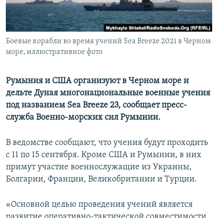
ПРИСОЕДИНЯЙТЕСЬ!
ПОБЕДИТЕЛЕЙ НЕ СУДЯТ?
КРЫМ.НЕПОКОРЕННЫЙ
Боевые корабли во время учений Sea Breeze 2021 в Черном
ELIFBE
море, иллюстративное фото
УКРАИНСКАЯ ПРОБЛЕМА КРЫМА
Все сайты RFE/RL
Румыния и США организуют в Черном море и
дельте Дуная многонациональные военные учения
под названием Sea Breeze 23, сообщает пресс-
служба Военно-морских сил Румынии.
В ведомстве сообщают, что учения будут проходить
с 11 по 15 сентября. Кроме США и Румынии, в них
примут участие военнослужащие из Украины,
Болгарии, Франции, Великобритании и Турции.
«Основной целью проведения учений является
развитие оперативно-тактической совместимости