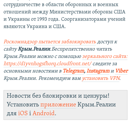
сотрудничестве в области оборонных и военных
отношений между Министерствами обороны США
и Украины от 1993 года. Соорганизаторами учений
являются Украина и США.
Роскомнадзор пытается заблокировать
доступ к
сайту
Крым.Реалии
.Беспрепятственно читать
Крым.Реалии можно с помощью
зеркального сайта:
https://d1yvnhogsfhorq.cloudfront.net/
следите за
основными новостями в
Telegram
,
Instagram
и
Viber
Крым.Реалии. Рекомендуем вам
установить VPN
.
Новости без блокировки и цензуры!
Установить
приложение
Крым.Реалии
для
iOS
і
Android
.