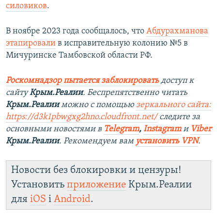
силовиков
.
В ноябре 2023 года сообщалось, что
Абдурахманова
этапировали
в исправительную колонию №5 в
Мичуринске Тамбовской области РФ.
Роскомнадзор пытается заблокировать
доступ к
сайту
Крым.Реалии
. Беспрепятственно читать
Крым.Реалии
можно с помощью
зеркального сайта:
https://d3k1pbwgxg2hno.cloudfront.net/
следите за
основными новостями в
Telegram
,
Instagram
и
Viber
Крым.Реалии
. Рекомендуем вам
установить VPN
.
Новости без блокировки и цензуры!
Установить
приложение
Крым.Реалии
для
iOS
і
Android
.