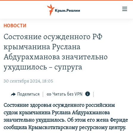
Доступность
ссылки
Вернуться
НОВОСТИ
к
НОВОСТИ
Состояние осужденного РФ
основному
СПЕЦПРОЕКТЫ
содержанию
крымчанина Руслана
ВОДА
Вернутся
ГРУЗ 200
Абдурахманова значительно
к
ИСТОРИЯ
КАРТА ВОЕННЫХ ОБЪЕКТОВ КРЫМА
ухудшилось – супруга
главной
ЕЩЕ
11 ЛЕТ ОККУПАЦИИ КРЫМА. 11 ИСТОРИЙ СОПРОТИВЛЕНИЯ
навигации
30 сентября 2024, 18:05
Вернутся
РАДІО СВОБОДА
ИНТЕРАКТИВ
к
Поделиться
Читать без VPN
КАК ОБОЙТИ БЛОКИРОВКУ
ИНФОГРАФИКА
поиску
Состояние здоровья осужденного российским
ТЕЛЕПРОЕКТ КРЫМ.РЕАЛИИ
Українською
судом крымчанина Руслана Абдурахманова
СОВЕТЫ ПРАВОЗАЩИТНИКОВ
значительно ухудшилось. Об этом его жена Фериде
Qırımtatar
сообщила Крымскотатарскому ресурсному центру.
ПРОПАВШИЕ БЕЗ ВЕСТИ