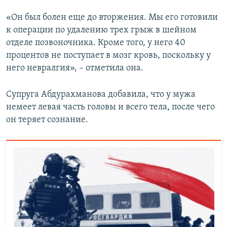
ПРИСОЕДИНЯЙТЕСЬ!
ПОБЕДИТЕЛЕЙ НЕ СУДЯТ?
«Он был болен еще до вторжения. Мы его готовили
КРЫМ.НЕПОКОРЕННЫЙ
к операции по удалению трех грыж в шейном
отделе позвоночника. Кроме того, у него 40
ELIFBE
процентов не поступает в мозг кровь, поскольку у
УКРАИНСКАЯ ПРОБЛЕМА КРЫМА
него невралгия», – отметила она.
Все сайты RFE/RL
Супруга Абдурахманова добавила, что у мужа
немеет левая часть головы и всего тела, после чего
он теряет сознание.