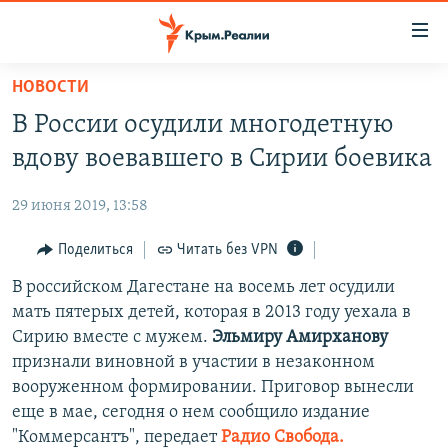
Доступность
ссылки
Вернуться
НОВОСТИ
к
НОВОСТИ
В России осудили многодетную
основному
СПЕЦПРОЕКТЫ
содержанию
вдову воевавшего в Сирии боевика
ВОДА
Вернутся
ГРУЗ 200
к
29 июня 2019, 13:58
ИСТОРИЯ
КАРТА ВОЕННЫХ ОБЪЕКТОВ КРЫМА
главной
ЕЩЕ
Поделиться
Читать без VPN
11 ЛЕТ ОККУПАЦИИ КРЫМА. 11 ИСТОРИЙ СОПРОТИВЛЕНИЯ
навигации
Вернутся
РАДІО СВОБОДА
В российском Дагестане на восемь лет осудили
ИНТЕРАКТИВ
к
мать пятерых детей, которая в 2013 году уехала в
КАК ОБОЙТИ БЛОКИРОВКУ
ИНФОГРАФИКА
поиску
Сирию вместе с мужем.
Эльмиру Амирханову
ТЕЛЕПРОЕКТ КРЫМ.РЕАЛИИ
признали виновной в участии в незаконном
Українською
вооруженном формировании. Приговор вынесли
СОВЕТЫ ПРАВОЗАЩИТНИКОВ
Qırımtatar
еще в мае, сегодня о нем сообщило издание
ПРОПАВШИЕ БЕЗ ВЕСТИ
"Коммерсантъ", передает
Радио Свобода.