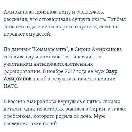
ПРИСОЕДИНЯЙТЕСЬ!
ПОБЕДИТЕЛЕЙ НЕ СУДЯТ?
Амирханова признала вину и раскаялась,
КРЫМ.НЕПОКОРЕННЫЙ
рассказав, что отговаривала супруга ехать. Тот был
согласен отдать ей паспорт и отпустить, если она
ELIFBE
передаст ему детей.
УКРАИНСКАЯ ПРОБЛЕМА КРЫМА
Все сайты RFE/RL
По данным "Коммерсанта", в Сирии Амирханова
готовила еду и помогала вести хозяйство
участникам антиправительственных
формирований. В ноябре 2017 года ее муж
Заур
Амирханов
погиб в результате налета авиации
НАТО.
В Россию Амирханова вернулась с пятью своими
детьми, один из которых родился в Сирии, а также
с ребенком, которого родила ее дочь. Муж
последней тоже погиб.