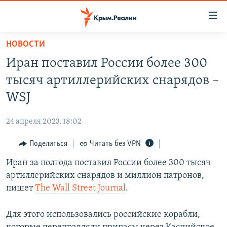
Доступность
ссылки
Вернуться
НОВОСТИ
к
НОВОСТИ
Иран поставил России более 300
основному
СПЕЦПРОЕКТЫ
содержанию
тысяч артиллерийских снарядов –
ВОДА
Вернутся
ГРУЗ 200
WSJ
к
ИСТОРИЯ
КАРТА ВОЕННЫХ ОБЪЕКТОВ КРЫМА
главной
24 апреля 2023, 18:02
ЕЩЕ
11 ЛЕТ ОККУПАЦИИ КРЫМА. 11 ИСТОРИЙ СОПРОТИВЛЕНИЯ
навигации
Вернутся
Поделиться
Читать без VPN
РАДІО СВОБОДА
ИНТЕРАКТИВ
к
Иран за полгода поставил России более 300 тысяч
КАК ОБОЙТИ БЛОКИРОВКУ
ИНФОГРАФИКА
поиску
артиллерийских снарядов и миллион патронов,
ТЕЛЕПРОЕКТ КРЫМ.РЕАЛИИ
пишет
The Wall Street Journal
.
Українською
СОВЕТЫ ПРАВОЗАЩИТНИКОВ
Qırımtatar
Для этого использовались российские корабли,
ПРОПАВШИЕ БЕЗ ВЕСТИ