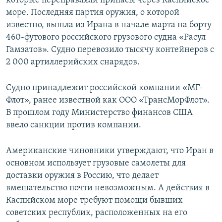
которые переправляли припасы через Каспийское
ПРИСОЕДИНЯЙТЕСЬ!
ПОБЕДИТЕЛЕЙ НЕ СУДЯТ?
море. Последняя партия оружия, о которой
известно, вышла из Ирана в начале марта на борту
КРЫМ.НЕПОКОРЕННЫЙ
460-футового российского грузового судна «Расул
ELIFBE
Гамзатов». Судно перевозило тысячу контейнеров с
2 000 артиллерийских снарядов.
УКРАИНСКАЯ ПРОБЛЕМА КРЫМА
Все сайты RFE/RL
Судно принадлежит российской компании «МГ-
Флот», ранее известной как ООО «ТрансМорФлот».
В прошлом году Министерство финансов США
ввело санкции против компании.
Американские чиновники утверждают, что Иран в
основном использует грузовые самолеты для
доставки оружия в Россию, что делает
вмешательство почти невозможным. А действия в
Каспийском море требуют помощи бывших
советских республик, расположенных на его