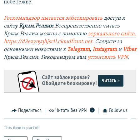
побережье.
Роскомнадзор пытается заблокировать
доступ к
сайту
Крым.Реалии
.
Беспрепятственно читать
Крым.Реалии можно с помощью
зеркального сайта:
https://d3ezynyqhjsr1l.cloudfront.net
. Следите за
основными новостями в
Telegram
,
Instagram
и
Viber
Крым.Реалии. Рекомендуем вам
установить VPN
.
Сайт заблокирован?
читать >
Обойдите блокировку!
Поделиться
Читать без VPN
Follow us
This item is part of