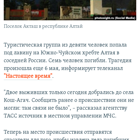
ПРИСОЕДИНЯЙТЕСЬ!
ПОБЕДИТЕЛЕЙ НЕ СУДЯТ?
КРЫМ.НЕПОКОРЕННЫЙ
Поселок Акташ в республике Алтай
ELIFBE
УКРАИНСКАЯ ПРОБЛЕМА КРЫМА
Туристическая группа из девяти человек попала
Все сайты RFE/RL
под лавину на Южно-Чуйском хребте Алтая в
соседней России. Семь человек погибли. Трагедия
произошла еще 6 мая, информирует телеканал
"Настоящее время"
.
"Двое выживших только сегодня добрались до села
Кош-Агач. Сообщить ранее о происшествии они не
могли: там связи не было", – рассказал агентству
ТАСС источник в местном управлении МЧС.
Теперь на место происшествия отправятся