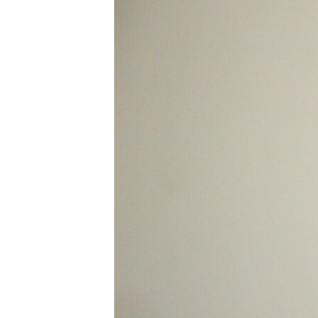
ПОБЕДИТЕЛЕЙ НЕ СУДЯТ?
КРЫМ.НЕПОКОРЕННЫЙ
ELIFBE
УКРАИНСКАЯ ПРОБЛЕМА КРЫМА