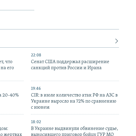
22:08
т, что
Сенат США поддержал расширение
на его
санкций против России и Ирана
19:46
а 20-40%
CIR: в июле количество атак РФ на АЗС в
Украине выросло на 72% по сравнению
с июнем
18:02
дом:
В Украине выдвинули обвинение судье,
 о жертвах
выносившего приговор бойцу ГУР МО