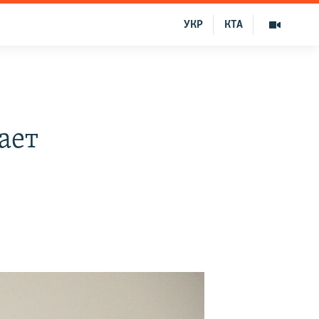
УКР
КТА
ает