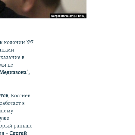
ик колонии №7
стными
аказание в
ми по
"Медиазона",
отов
, Коссиев
работает в
ывшему
 уже
торый раньше
ия –
Сергей