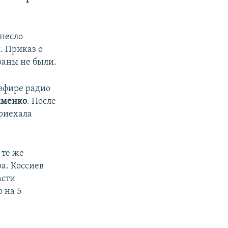
ынесло
. Приказ о
заны не были.
 эфире радио
именко
. После
приехала
 те же
а. Коссиев
асти
 на 5