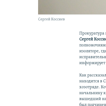
Сергей Коссиев
Прокуратура 
Сергей Косси
полномочиями
изоляторе, г
исправительн
информируе
Как рассказа
находится в 
хозотряде. Ко
начальнику к
вышедший на
был подчинен