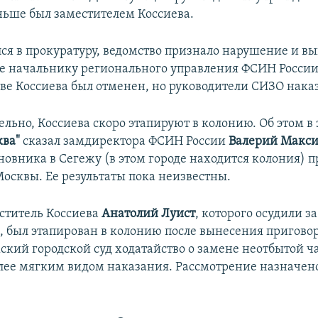
ньше был заместителем Коссиева.
лся в прокуратуру, ведомство признало нарушение и в
е начальнику регионального управления ФСИН России
тве Коссиева был отменен, но руководители СИЗО нака
льно, Коссиева скоро этапируют в колонию. Об этом в
ква"
сказал замдиректора ФСИН России
Валерий Макс
новника в Сегежу (в этом городе находится колония) 
Москвы. Ее результаты пока неизвестны.
ститель Коссиева
Анатолий Луист
, которого осудили за
, был этапирован в колонию после вынесения приговор
жский городской суд ходатайство о замене неотбытой ч
лее мягким видом наказания. Рассмотрение назначено