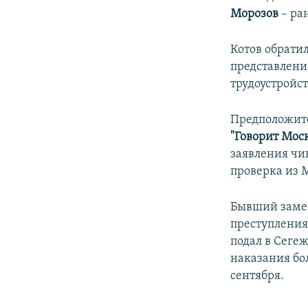
Морозов
– ра
Котов обрати
представлени
трудоустройс
Предположите
"Говорит Мос
заявления чи
проверка из 
Бывший заме
преступления
подал в Сеге
наказания бо
сентября.