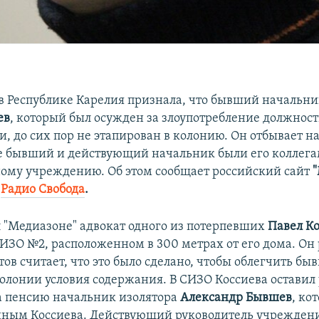
в Республике Карелия признала, что бывший начальн
ев
, который был осужден за злоупотребление должно
, до сих пор не этапирован в колонию. Он отбывает н
де бывший и действующий начальник были его коллега
ому учреждению. Об этом сообщает российский сайт
т
Радио Свобода
.
л "Медиазоне" адвокат одного из потерпевших
Павел К
СИЗО №2, расположенном в 300 метрах от его дома. Он 
тов считает, что это было сделано, чтобы облегчить б
олонии условия содержания. В СИЗО Коссиева оставил
 пенсию начальник изолятора
Александр Бывшев
, ко
ным Коссиева. Действующий руководитель учрежден