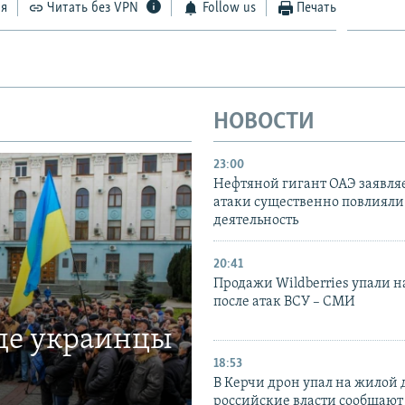
ся
Читать без VPN
Follow us
Печать
НОВОСТИ
23:00
Нефтяной гигант ОАЭ заявляе
атаки существенно повлияли 
деятельность
20:41
Продажи Wildberries упали н
после атак ВСУ – СМИ
где украинцы
18:53
В Керчи дрон упал на жилой 
российские власти сообщают