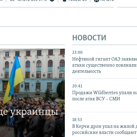
НОВОСТИ
23:00
Нефтяной гигант ОАЭ заявляе
атаки существенно повлияли 
деятельность
20:41
Продажи Wildberries упали н
после атак ВСУ – СМИ
где украинцы
18:53
В Керчи дрон упал на жилой 
российские власти сообщают