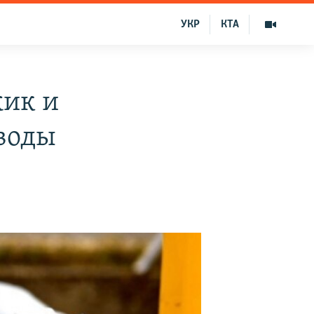
УКР
КТА
жик и
 воды