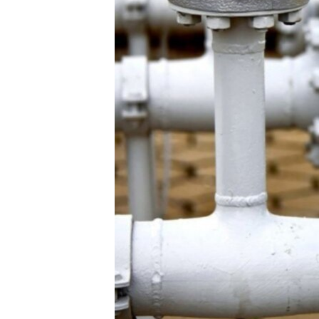
ПОБЕДИТЕЛЕЙ НЕ СУДЯТ?
КРЫМ.НЕПОКОРЕННЫЙ
ELIFBE
УКРАИНСКАЯ ПРОБЛЕМА КРЫМА