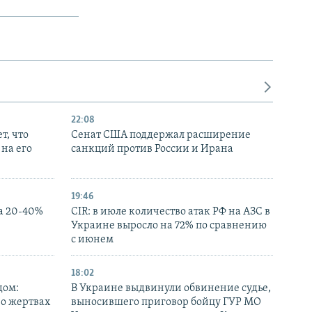
22:08
т, что
Сенат США поддержал расширение
на его
санкций против России и Ирана
19:46
а 20-40%
CIR: в июле количество атак РФ на АЗС в
Украине выросло на 72% по сравнению
с июнем
18:02
дом:
В Украине выдвинули обвинение судье,
 о жертвах
выносившего приговор бойцу ГУР МО