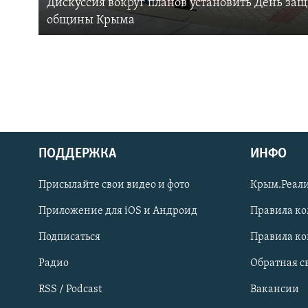
Дискуссия вокруг планов установить День за
общины Крыма
ПОДДЕРЖКА
ИНФО
Українською
Присылайте свои видео и фото
Крым.Реали
Qırımtatar
Приложение для iOS и Андроид
Правила к
Подписаться
Правила к
ПРИСОЕДИНЯЙТЕСЬ!
Радио
Обратная с
RSS / Podcast
Вакансии