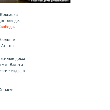
и Крымска
допроводе.
Свобода
.
 больше
й Анапы.
е жилые дома
ами. Власти
тские сады, а
й тысяч