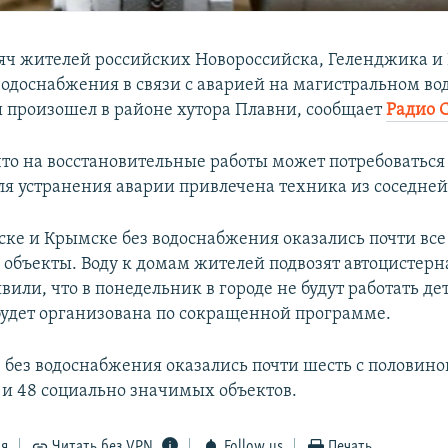
сяч жителей российских Новороссийска, Геленджика 
 водоснабжения в связи с аварией на магистральном во
 произошел в районе хутора Плавни, сообщает
Радио 
что на восстановительные работы может потребоваться
для устранения аварии привлечена техника из соседне
ске и Крымске без водоснабжения оказались почти вс
 объекты. Воду к домам жителей подвозят автоцистерн
или, что в понедельник в городе не будут работать де
будет организована по сокращенной программе.
 без водоснабжения оказались почти шесть с половино
и 48 социально значимых объектов.
ся
Читать без VPN
Follow us
Печать