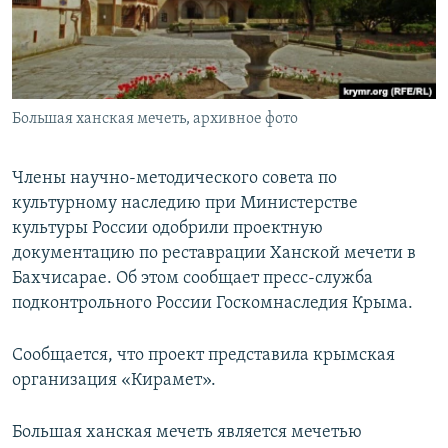
ПРИСОЕДИНЯЙТЕСЬ!
ПОБЕДИТЕЛЕЙ НЕ СУДЯТ?
КРЫМ.НЕПОКОРЕННЫЙ
ELIFBE
Большая ханская мечеть, архивное фото
УКРАИНСКАЯ ПРОБЛЕМА КРЫМА
Все сайты RFE/RL
Члены научно-методического совета по
культурному наследию при Министерстве
культуры России одобрили проектную
документацию по реставрации Ханской мечети в
Бахчисарае. Об этом сообщает пресс-служба
подконтрольного России Госкомнаследия Крыма.
Сообщается, что проект представила крымская
организация «Кирамет».
Большая ханская мечеть является мечетью