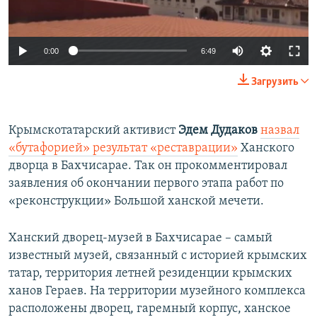
0:00
6:49
Загрузить
Крымскотатарский активист
Эдем Дудаков
назвал
«бутафорией» результат «реставрации»
Ханского
дворца в Бахчисарае. Так он прокомментировал
заявления об окончании первого этапа работ по
«реконструкции» Большой ханской мечети.​
Ханский дворец-музей в Бахчисарае – самый
известный музей, связанный с историей крымских
татар, территория летней резиденции крымских
ханов Гераев. На территории музейного комплекса
расположены дворец, гаремный корпус, ханское