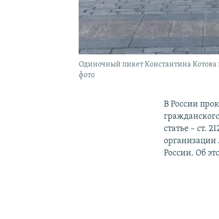
Одиночный пикет Константина Котова 
фото
В России про
гражданского
статье – ст. 
организации 
России. Об э