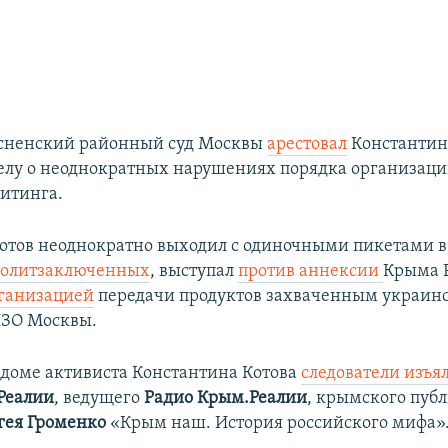
есненский районный суд Москвы
арестовал
Константина
елу о неоднократных нарушениях порядка организаци
итинга.
отов неоднократно выходил с одиночными пикетами 
политзаключенных
, выступал
против аннексии
Крыма 
рганизацией
передачи продуктов захваченным украин
ИЗО Москвы.
 доме активиста Константина Котова
следователи изъя
Реалии
, ведущего
Радио Крым.Реалии
, крымского пуб
гея Громенко
«Крым наш. История российского мифа»