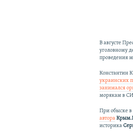
В августе Пр
уголовному д
проведения м
Константин К
украинских 
занимался о
морякам в С
При обыске в
автора
Крым.
историка
Сер