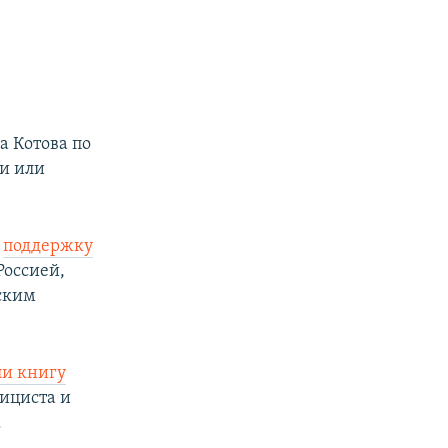
 Котова по
и или
в
поддержку
Россией,
ским
ли книгу
лициста и
.