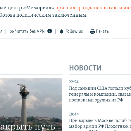
ый центр «Мемориал»
признал гражданского активист
Котова политическим заключенным.
ся
Читать без VPN
Follow us
Печать
НОВОСТИ
22:54
Под санкции США попали ку
генералы и компании, связа
поставками оружия из РФ
18:44
При взрыве в Москве погиб г
закрыть путь
майор армии РФ Плохотнюк и