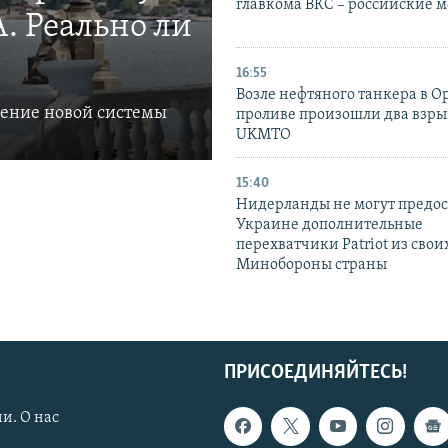
главкома ВКС – российские 
. Реально ли
16:55
Возле нефтяного танкера в 
ление новой системы
проливе произошли два взры
UKMTO
15:40
Нидерланды не могут предос
Украине дополнительные
перехватчики Patriot из своих
Минобороны страны
ПРИСОЕДИНЯЙТЕСЬ!
и. О нас