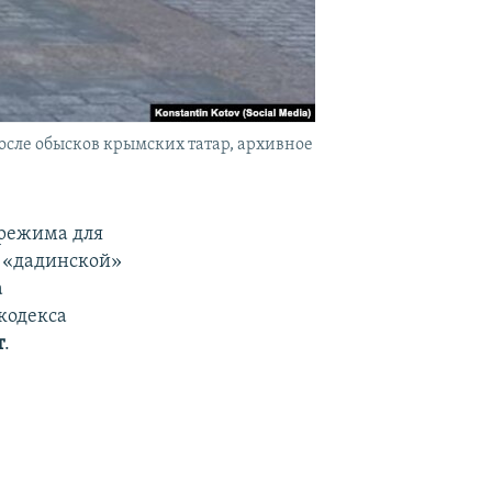
сле обысков крымских татар, архивное
 режима для
о «дадинской»
а
кодекса
т
.