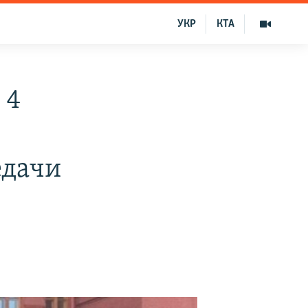
УКР
КТА
 4
едачи