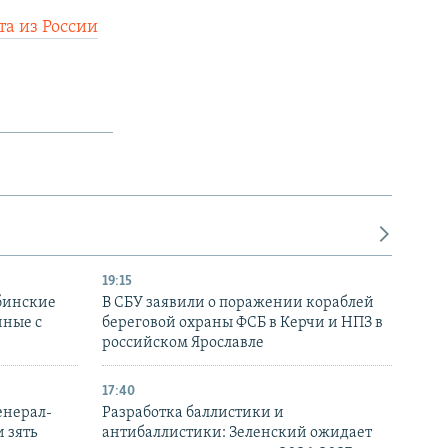
а из России
19:15
бинские
В СБУ заявили о поражении кораблей
нные с
береговой охраны ФСБ в Керчи и НПЗ в
российском Ярославле
17:40
енерал-
Разработка баллистики и
 зять
антибаллистики: Зеленский ожидает