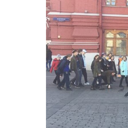
ПОБЕДИТЕЛЕЙ НЕ СУДЯТ?
КРЫМ.НЕПОКОРЕННЫЙ
ELIFBE
УКРАИНСКАЯ ПРОБЛЕМА КРЫМА