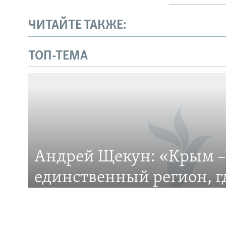
ЧИТАЙТЕ ТАКЖЕ:
Українською
ТОП-ТЕМА
Qırımtatar
ПРИСОЕДИНЯЙТЕСЬ!
Андрей Щекун: «Крым –
Все сайты RFE/RL
единственный регион, 
– меньшинство»
Дискуссия вокруг планов установить День за