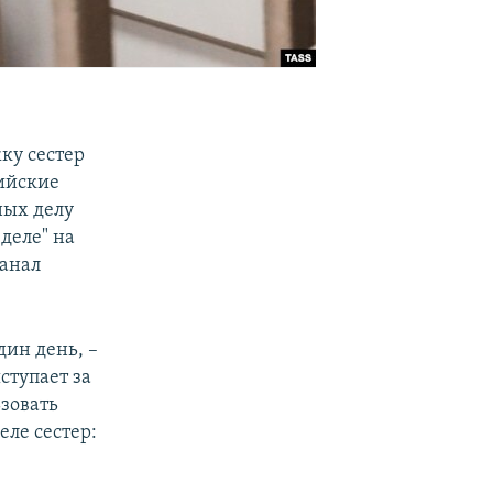
жку сестер
сийские
ных делу
 деле" на
канал
дин день, –
ыступает за
ьзовать
ле сестер: