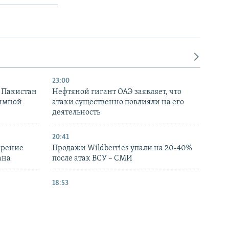
23:00
и Пакистан
Нефтяной гигант ОАЭ заявляет, что
аимной
атаки существенно повлияли на его
деятельность
20:41
ирение
Продажи Wildberries упали на 20-40%
ана
после атак ВСУ – СМИ
18:53
РФ на АЗС в
В Керчи дрон упал на жилой дом:
сравнению
российские власти сообщают о жертвах