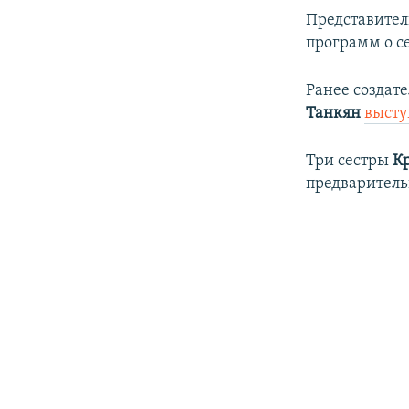
Представител
программ о с
Ранее создат
Танкян
высту
Три сестры
К
предварительн