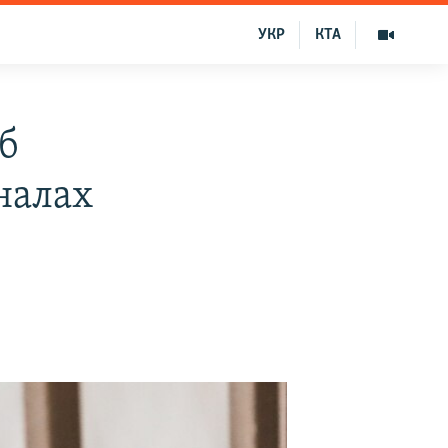
УКР
КТА
б
налах