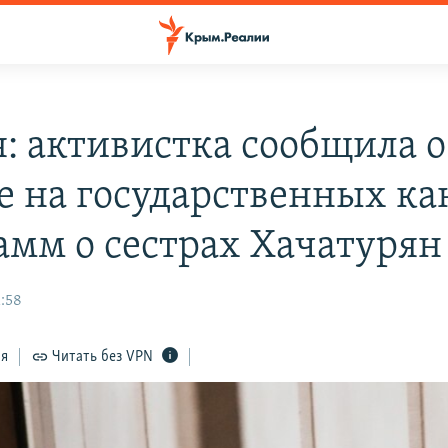
я: активистка сообщила о
е на государственных ка
амм о сестрах Хачатурян
1:58
ся
Читать без VPN