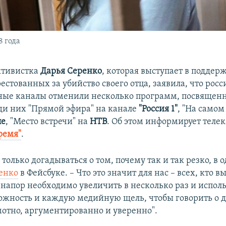
8 года
ктивистка
Дарья Серенко
, которая выступает в поддер
естованных за убийство своего отца, заявила, что рос
ные каналы отменили несколько программ, посвящен
ди них "Прямой эфира" на канале
"Россия 1"
, "На самом
ле
, "Место встречи" на
НТВ
. Об этом информирует теле
ремя"
.
 только догадываться о том, почему так и так резко, в о
енко
в Фейсбуке. – Что это значит для нас – всех, кто в
 напор необходимо увеличить в несколько раз и испол
жность и каждую медийную щель, чтобы говорить о де
мотно, аргументированно и уверенно".