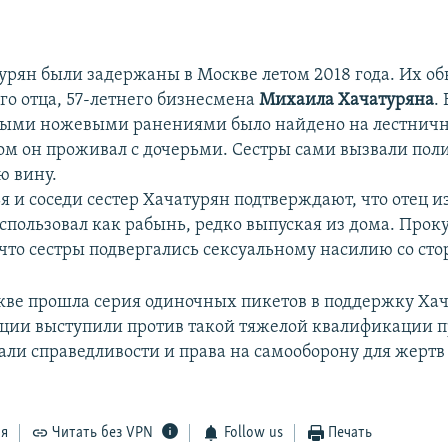
урян были задержаны в Москве летом 2018 года. Их об
го отца, 57-летнего бизнесмена
Михаила Хачатуряна
.
ыми ножевыми ранениями было найдено на лестнич
ром он проживал с дочерьми. Сестры сами вызвали пол
ю вину.
я и соседи сестер Хачатурян подтверждают, что отец и
спользовал как рабынь, редко выпуская из дома. Прок
 что сестры подвергались сексуальному насилию со сто
кве прошла серия одиночных пикетов в поддержку Хач
ции выступили против такой тяжелой квалификации п
али справедливости и права на самооборону для жерт
ся
Читать без VPN
Follow us
Печать