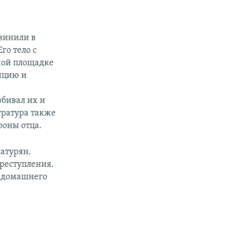
винили в
 Его тело с
ной площадке
ицию и
збивал их и
уратура также
роны отца.
атурян.
реступления.
в домашнего