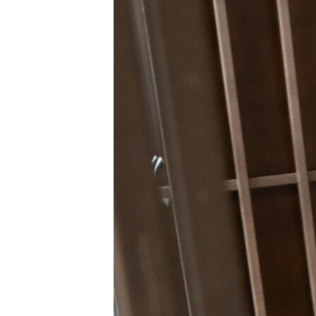
ПОБЕДИТЕЛЕЙ НЕ СУДЯТ?
КРЫМ.НЕПОКОРЕННЫЙ
ELIFBE
УКРАИНСКАЯ ПРОБЛЕМА КРЫМА