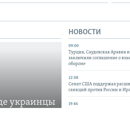
НОВОСТИ
09:00
Турция, Саудовская Аравия 
заключили соглашение о вз
обороне
22:08
Сенат США поддержал расш
санкций против России и Ир
где украинцы
19:46
CIR: в июле количество атак 
Украине выросло на 72% по 
с июнем
щиты прав украинской