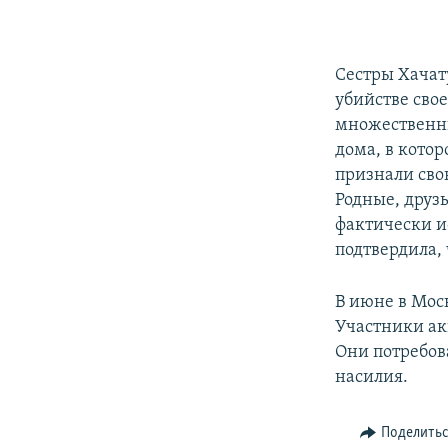
Сестры Хачат
убийстве свое
множественн
дома, в кото
признали сво
Родные, друзь
фактически и
подтвердила,
В июне в Мос
Участники ак
Они потребов
насилия.
Поделить