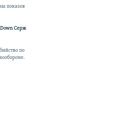
ны показов
a Down Серж
бийство по
амообороне.