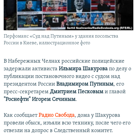
ПРИСОЕДИНЯЙТЕСЬ!
ПОБЕДИТЕЛЕЙ НЕ СУДЯТ?
КРЫМ.НЕПОКОРЕННЫЙ
ELIFBE
Перфоманс «Суд над Путиным» у здания посольства
УКРАИНСКАЯ ПРОБЛЕМА КРЫМА
России в Киеве, иллюстрационное фото
Все сайты RFE/RL
В Набережных Челнах российские полицейские
задержали активиста
Ильмира Шакурова
по делу о
публикации постановочного видео с судом над
президентом России
Владимиром Путиным
, его
пресс-секретарем
Дмитрием Песковым
и главой
"Роснефти"
Игорем Сечиным
.
Как сообщает
Радио Свобода
, дома у Шакурова
провели обыск, изъяли всю технику, после чего его
отвезли на допрос в Следственный комитет.