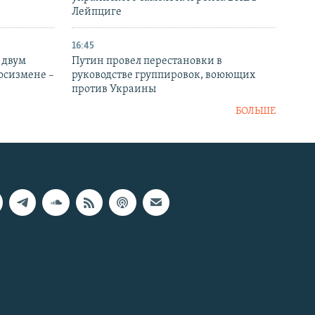
Лейпциге
16:45
 двум
Путин провел перестановки в
госизмене –
руководстве группировок, воюющих
против Украины
БОЛЬШЕ