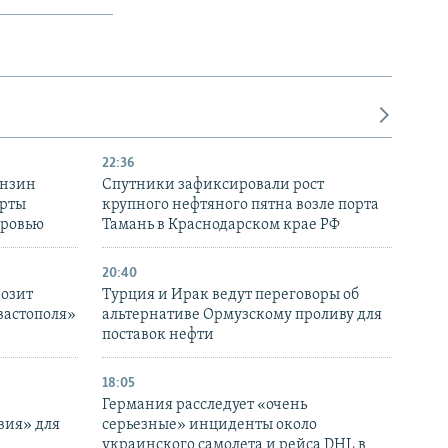
22:36
ензин
Спутники зафиксировали рост
ерты
крупного нефтяного пятна возле порта
оровью
Тамань в Краснодарском крае РФ
20:40
розит
Турция и Ирак ведут переговоры об
вастополя»
альтернативе Ормузскому проливу для
поставок нефти
18:05
Германия расследует «очень
вия» для
серьезные» инциденты около
украинского самолета и рейса DHL в