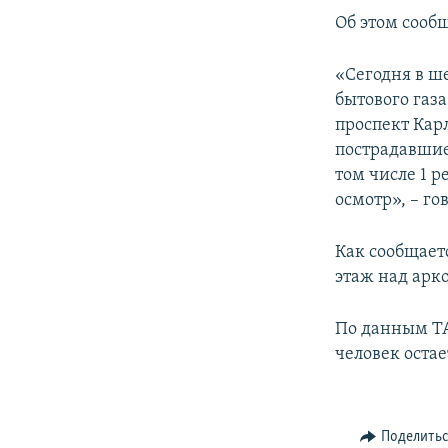
ПОБЕДИТЕЛЕЙ НЕ СУДЯТ?
Об этом сооб
КРЫМ.НЕПОКОРЕННЫЙ
«Сегодня в ш
ELIFBE
бытового газ
УКРАИНСКАЯ ПРОБЛЕМА КРЫМА
проспект Кар
пострадавшие.
том числе 1 
осмотр», – го
Как сообщает
этаж над арк
По данным ТА
человек остае
Поделить