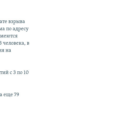
ате взрыва
ма по адресу
имеются
 человека, в
ия на
ий с 3 по 10
а еще 79