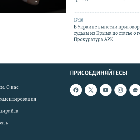
17:18
В Украине вынесли приговор
судьям из Крыма по статье о 
Прокуратура АРК
ПРИСОЕДИНЯЙТЕСЬ!
и. О нас
омментирования
опирайта
вязь