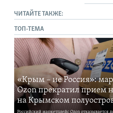
ЧИТАЙТЕ ТАКЖЕ:
ТОП-ТЕМА
«Крым – не Россия»: ма
Ozon прекратил прием н
на Крымском полуостро
Российский маркетплейс Ozon отказывается до