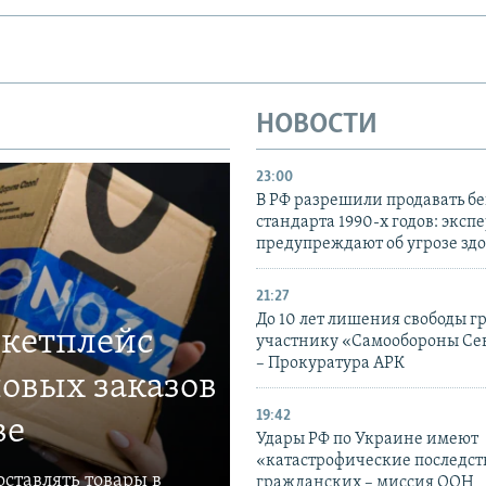
НОВОСТИ
23:00
В РФ разрешили продавать б
стандарта 1990-х годов: эксп
предупреждают об угрозе зд
21:27
До 10 лет лишения свободы г
ркетплейс
участнику «Самообороны Се
– Прокуратура АРК
овых заказов
19:42
ве
Удары РФ по Украине имеют
«катастрофические последст
ставлять товары в
гражданских – миссия ООН