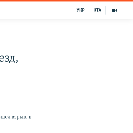
УКР
КТА
езд,
шел взрыв, в