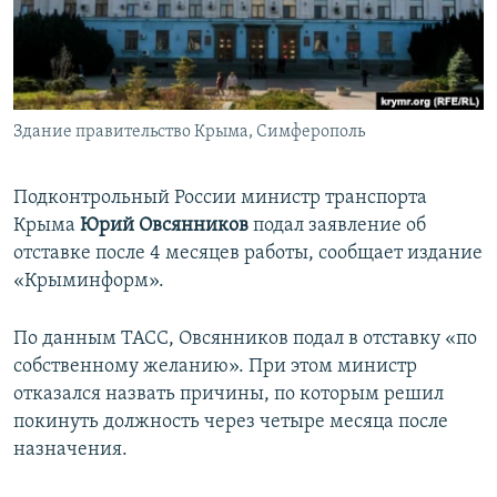
ПРИСОЕДИНЯЙТЕСЬ!
ПОБЕДИТЕЛЕЙ НЕ СУДЯТ?
КРЫМ.НЕПОКОРЕННЫЙ
ELIFBE
Здание правительство Крыма, Симферополь
УКРАИНСКАЯ ПРОБЛЕМА КРЫМА
Все сайты RFE/RL
Подконтрольный России министр транспорта
Крыма
Юрий Овсянников
подал заявление об
отставке после 4 месяцев работы, сообщает издание
«Крыминформ».
По данным ТАСС, Овсянников подал в отставку «по
собственному желанию». При этом министр
отказался назвать причины, по которым решил
покинуть должность через четыре месяца после
назначения.