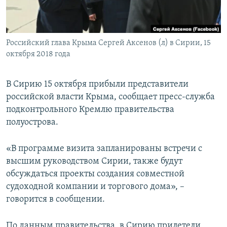
ПРИСОЕДИНЯЙТЕСЬ!
ПОБЕДИТЕЛЕЙ НЕ СУДЯТ?
КРЫМ.НЕПОКОРЕННЫЙ
Российский глава Крыма Сергей Аксенов (л) в Сирии, 15
ELIFBE
октября 2018 года
УКРАИНСКАЯ ПРОБЛЕМА КРЫМА
Все сайты RFE/RL
В Сирию 15 октября прибыли представители
российской власти Крыма, сообщает пресс-служба
подконтрольного Кремлю правительства
полуострова.
«В программе визита запланированы встречи с
высшим руководством Сирии, также будут
обсуждаться проекты создания совместной
судоходной компании и торгового дома», –
говорится в сообщении.
По данным правительства, в Сирию прилетели