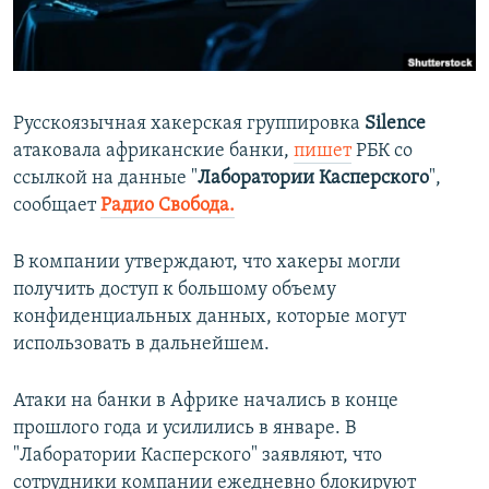
ПРИСОЕДИНЯЙТЕСЬ!
ПОБЕДИТЕЛЕЙ НЕ СУДЯТ?
КРЫМ.НЕПОКОРЕННЫЙ
ELIFBE
Русскоязычная хакерская группировка
Silence
УКРАИНСКАЯ ПРОБЛЕМА КРЫМА
атаковала африканские банки,
пишет
РБК со
Все сайты RFE/RL
ссылкой на данные "
Лаборатории Касперского
",
сообщает
Радио Свобода.
В компании утверждают, что хакеры могли
получить доступ к большому объему
конфиденциальных данных, которые могут
использовать в дальнейшем.
Атаки на банки в Африке начались в конце
прошлого года и усилились в январе. В
"Лаборатории Касперского" заявляют, что
сотрудники компании ежедневно блокируют