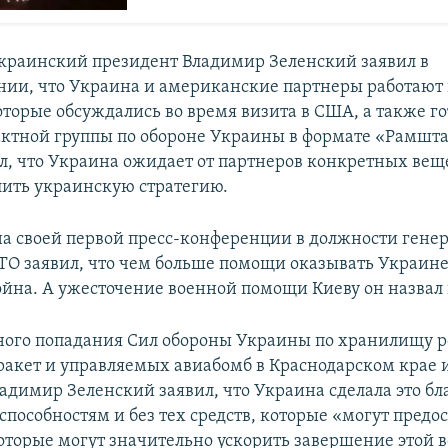
украинский президент Владимир Зеленский заявил в
ии, что Украина и американские партнеры работают
торые обсуждались во время визита в США, а также го
актной группы по обороне Украины в формате «Рамшт
л, что Украина ожидает от партнеров конкретных вещ
лить украинскую стратегию.
на своей первой пресс-конференции в должности гене
ТО заявил, что чем больше помощи оказывать Украине
ойна. А ужесточение военной помощи Киеву он назвал
ного попадания Сил обороны Украины по хранилищу 
ракет и управляемых авиабомб в Краснодарском крае 
ладимир Зеленский заявил, что Украина сделала это бл
пособностям и без тех средств, которые «могут предо
оторые могут значительно ускорить завершение этой 