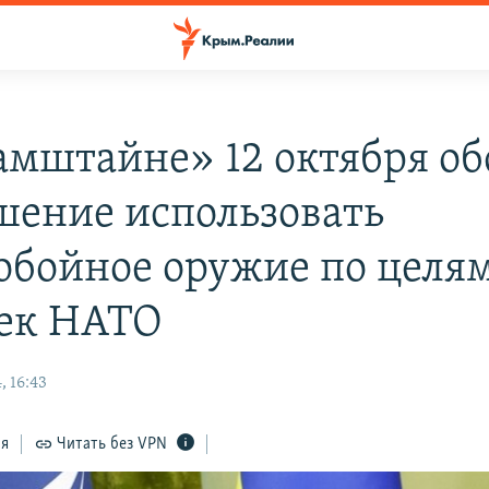
амштайне» 12 октября об
шение использовать
обойное оружие по целям
сек НАТО
, 16:43
ся
Читать без VPN