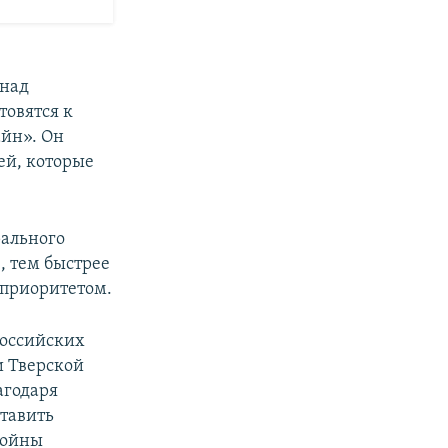
 над
товятся к
айн». Он
ей, которые
рального
, тем быстрее
 приоритетом.
российских
и Тверской
агодаря
ставить
войны