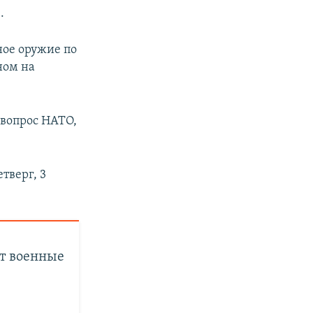
.
ное оружие по
ном на
 вопрос НАТО,
тверг, 3
т военные