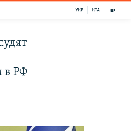
УКР
КТА
судят
 в РФ