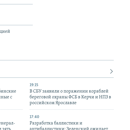
ацией
19:15
бинские
В СБУ заявили о поражении кораблей
нные с
береговой охраны ФСБ в Керчи и НПЗ в
российском Ярославле
17:40
енерал-
Разработка баллистики и
 зять
антибаллистики: Зеленский ожидает