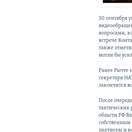
30 сентября 
видеообращен
вопросами, ко
встрече Конт
также отмети
могли бы уси
Ранее Рютте 
секретаря НА
закончится в
После очеред
тактических 
области РФ В
собственным с
партнеры и к