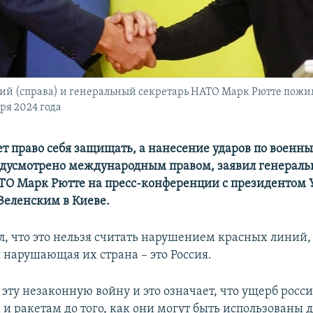
 (справа) и генеральный секретарь НАТО Марк Рютте пожима
ря 2024 года
т право себя защищать, а нанесение ударов по военн
едусмотрено международным правом, заявил генерал
ТО Марк Рютте на пресс-конференции с президентом
еленским в Киеве.
л, что это нельзя считать нарушением красных линий,
 нарушающая их страна – это Россия.
 эту незаконную войну и это означает, что ущерб рос
и ракетам до того, как они могут быть использованы д