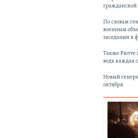
гражданской 
По словам ге
военным объе
заседании в 
Также Рютте 
ведь каждая 
Новый генера
октября.