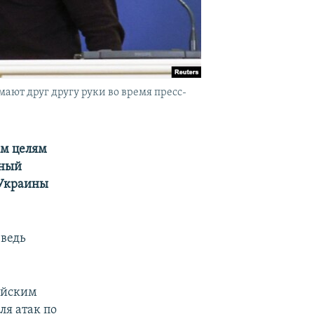
ют друг другу руки во время пресс-
ым целям
ьный
 Украины
 ведь
сийским
ля атак по