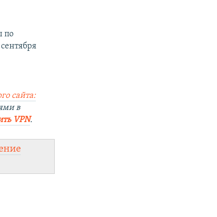
ы по
 сентября
го сайта:
ями в
ить VPN
.
ение