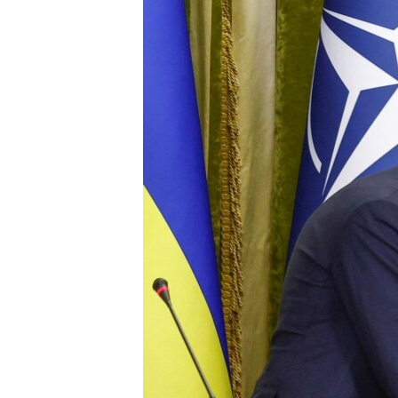
ПОБЕДИТЕЛЕЙ НЕ СУДЯТ?
КРЫМ.НЕПОКОРЕННЫЙ
ELIFBE
УКРАИНСКАЯ ПРОБЛЕМА КРЫМА