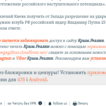
ичтожению российского наступательного потенциала».
млений Киева получить от Запада разрешение на удар
ужию вглубь РФ российский лидер Владимир Путин 25
ном ответе.
 пытается заблокировать
доступ к сайту
Крым.Реалии
.
енно читать
Крым.Реалии
можно с помощью
зеркально
bwgxg2hno.cloudfront.net/
следите за основными новост
tagram
и
Viber
Крым.Реалии
. Рекомендуем вам
установ
ез блокировки и цензуры! Установить
прилож
лии для
iOS
і
Android
.
ся
Читать без VPN
Follow us
Печать