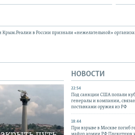
и Крым.Реалии в России признали «нежелательной» организ
НОВОСТИ
22:54
Под санкции США попали ку
генералы и компании, связа
поставками оружия из РФ
18:44
При взрыве в Москве погиб г
закрыть путь
майор армии РФ Плохотнюк и