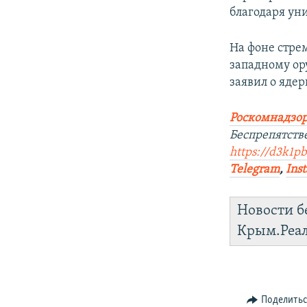
благодаря ун
На фоне стре
западному ор
заявил о ядер
Роскомнадзор
Беспрепятств
https://d3k1p
Telegram
,
Ins
Новости б
Крым.Реа
Поделить