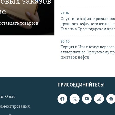
овых заказов
ве
22:36
Спутники зафиксировали ро
ставлять товары в
крупного нефтяного пятна во
Тамань в Краснодарском кра
20:40
Турция и Ирак ведут перегов
альтернативе Ормузскому пр
поставок нефти
ПРИСОЕДИНЯЙТЕСЬ!
и. О нас
омментирования