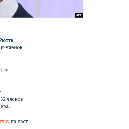
Рютте
ран-членов
енса
т
32 членов
ера.
туру
на пост