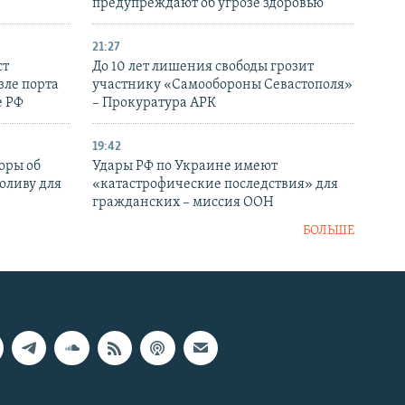
предупреждают об угрозе здоровью
21:27
ст
До 10 лет лишения свободы грозит
зле порта
участнику «Самообороны Севастополя»
е РФ
– Прокуратура АРК
19:42
оры об
Удары РФ по Украине имеют
оливу для
«катастрофические последствия» для
гражданских – миссия ООН
БОЛЬШЕ