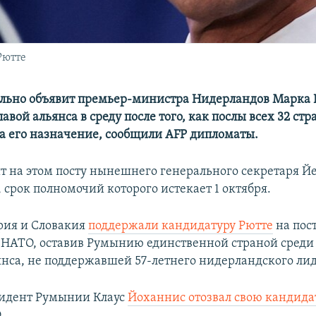
Рютте
льно объявит премьер-министра Нидерландов Марка 
вой альянса в среду после того, как послы всех 32 ст
на его назначение, сообщили AFP дипломаты.
т на этом посту нынешнего генерального секретаря Й
 срок полномочий которого истекает 1 октября.
рия и Словакия
поддержали кандидатуру Рютте
на пос
 НАТО, оставив Румынию единственной страной среди 
янса, не поддержавшей 57-летнего нидерландского лид
зидент Румынии Клаус
Йоханнис отозвал свою кандида
.