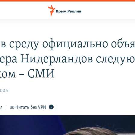
в среду официально объ
ера Нидерландов следу
ком – СМИ
1:06
ся
Читать без VPN