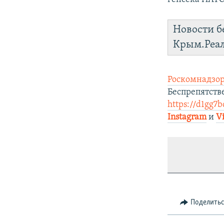
Новости б
Крым.Реа
Роскомнадзор
Беспрепятств
https://d1gg7b
Instagram
и
V
Поделить