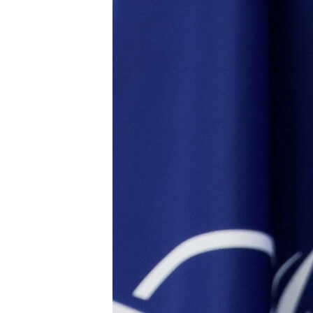
ПОБЕДИТЕЛЕЙ НЕ СУДЯТ?
КРЫМ.НЕПОКОРЕННЫЙ
ELIFBE
УКРАИНСКАЯ ПРОБЛЕМА КРЫМА