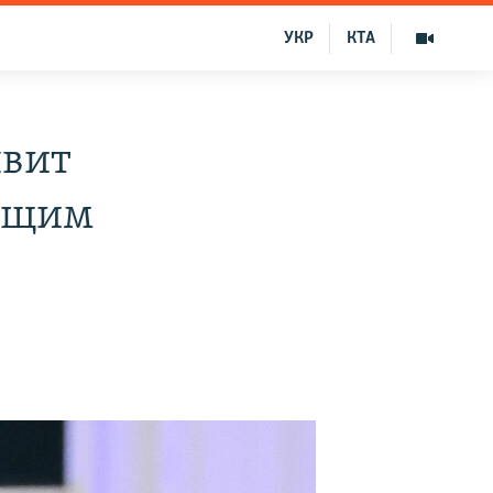
УКР
КТА
явит
ющим