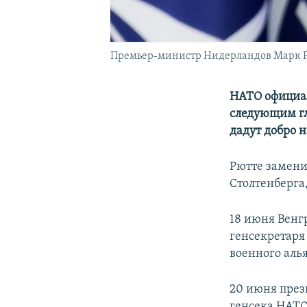
Премьер-министр Нидерландов Марк 
НАТО официа
следующим гла
дадут добро 
Рютте замени
Столтенберга,
18 июня Венг
генсекретаря
военного аль
20 июня пре
генсека НАТО