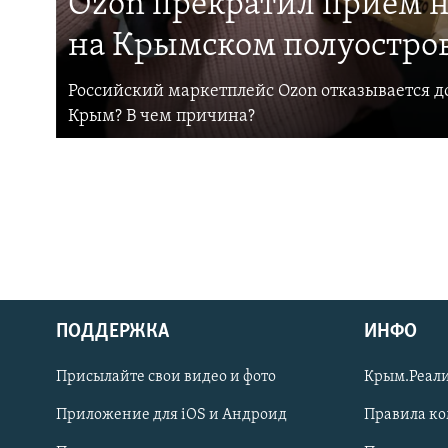
Ozon прекратил прием н
на Крымском полуостро
Российский маркетплейс Ozon отказывается до
Крым? В чем причина?
ПОДДЕРЖКА
ИНФО
Українською
Присылайте свои видео и фото
Крым.Реали
Qırımtatar
Приложение для iOS и Андроид
Правила к