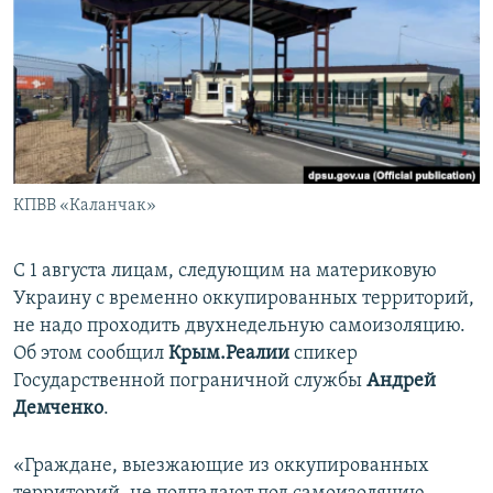
ПРИСОЕДИНЯЙТЕСЬ!
ПОБЕДИТЕЛЕЙ НЕ СУДЯТ?
КРЫМ.НЕПОКОРЕННЫЙ
ELIFBE
УКРАИНСКАЯ ПРОБЛЕМА КРЫМА
Все сайты RFE/RL
КПВВ «Каланчак»
С 1 августа лицам, следующим на материковую
Украину с временно оккупированных территорий,
не надо проходить двухнедельную самоизоляцию.
Об этом сообщил
Крым.Реалии
спикер
Государственной пограничной службы
Андрей
Демченко
.
«Граждане, выезжающие из оккупированных