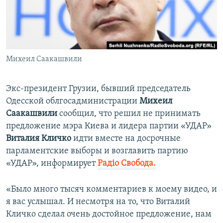
ПРИСОЕДИНЯЙТЕСЬ!
ПОБЕДИТЕЛЕЙ НЕ СУДЯТ?
КРЫМ.НЕПОКОРЕННЫЙ
ELIFBE
Михеил Саакашвили
УКРАИНСКАЯ ПРОБЛЕМА КРЫМА
Все сайты RFE/RL
Экс-президент Грузии, бывший председатель
Одесской облгосадминистрации
Михеил
Саакашвили
сообщил, что решил не принимать
предложение мэра Киева и лидера партии «УДАР»
Виталия Кличко
идти вместе на досрочные
парламентские выборы и возглавить партию
«УДАР», информирует
Радіо Свобода.
«Было много тысяч комментариев к моему видео, и
я вас услышал. И несмотря на то, что Виталий
Кличко сделал очень достойное предложение, нам