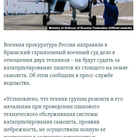
ПРИСОЕДИНЯЙТЕСЬ!
ПОБЕДИТЕЛЕЙ НЕ СУДЯТ?
КРЫМ.НЕПОКОРЕННЫЙ
ELIFBE
УКРАИНСКАЯ ПРОБЛЕМА КРЫМА
Военная прокуратура России направила в
Все сайты RFE/RL
Крымский гарнизонный военный суд дело в
отношении двух техников – их будут судить за
катапультирование пилотов из стоящего на земле
самолета. Об этом сообщили в пресс-службе
ведомства.
«Установлено, что техник группы ремонта и его
начальник при проведении планового
технического обслуживания системы
катапультирования самолета, проявив
небрежность, не осуществили полную ее