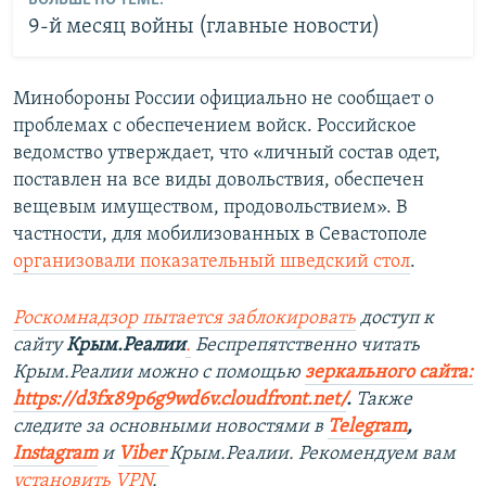
БОЛЬШЕ ПО ТЕМЕ:
9-й месяц войны (главные новости)
Минобороны России официально не сообщает о
проблемах с обеспечением войск. Российское
ведомство утверждает, что «личный состав одет,
поставлен на все виды довольствия, обеспечен
вещевым имуществом, продовольствием». В
частности, для мобилизованных в Севастополе
организовали показательный шведский стол
.
Роскомнадзор пытается заблокировать
доступ к
сайту
Крым.Реалии
.
Беспрепятственно читать
Крым.Реалии можно с помощью
зеркального сайта:
https://d3fx89p6g9wd6v.cloudfront.net/
. ​
Также
следите за основными новостями в
Telegram
,
Instagram
и
Viber
Крым.Реалии. Рекомендуем вам
установить
VPN
.