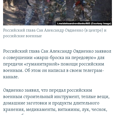
ПРИСОЕДИНЯЙТЕСЬ!
ПОБЕДИТЕЛЕЙ НЕ СУДЯТ?
КРЫМ.НЕПОКОРЕННЫЙ
ELIFBE
Российский глава Сак Александр Овдиенко (в центре) и
УКРАИНСКАЯ ПРОБЛЕМА КРЫМА
российские военные
Все сайты RFE/RL
Российский глава Сак Александр Овдиенко заявиол
о совершении «марш-броска на передовую» для
передачи «гуманитарной» помощи российским
военным. Об этом он написал в своем телеграм-
канале.
Овдиенко заявил, что передал российским
военным строительный инструмент, теплые вещи,
домашние заготовки и продукты длительного
хранения, медикаменты, витамины, лук, чеснок,