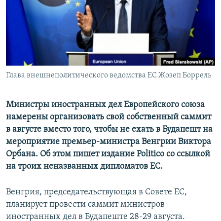
ПРИСОЕДИНЯЙТЕСЬ!
ПОБЕДИТЕЛЕЙ НЕ СУДЯТ?
КРЫМ.НЕПОКОРЕННЫЙ
ELIFBE
УКРАИНСКАЯ ПРОБЛЕМА КРЫМА
Все сайты RFE/RL
Глава внешнеполитического ведомства ЕС Жозеп Боррель
Министры иностранных дел Европейского союза
намерены организовать свой собственный саммит
в августе вместо того, чтобы не ехать в Будапешт на
мероприятие премьер-министра Венгрии Виктора
Орбана. Об этом пишет издание Politico со ссылкой
на троих неназванных дипломатов ЕС.
Венгрия, председательствующая в Совете ЕС,
планирует провести саммит министров
иностранных дел в Будапеште 28-29 августа.