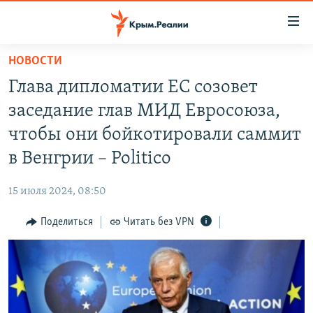
Доступность
ссылки
Вернуться
НОВОСТИ
к
НОВОСТИ
Глава дипломатии ЕС созовет
основному
СПЕЦПРОЕКТЫ
содержанию
заседание глав МИД Евросоюза,
ВОДА
Вернутся
ГРУЗ 200
чтобы они бойкотировали саммит
к
ИСТОРИЯ
КАРТА ВОЕННЫХ ОБЪЕКТОВ КРЫМА
в Венгрии – Politico
главной
ЕЩЕ
11 ЛЕТ ОККУПАЦИИ КРЫМА. 11 ИСТОРИЙ СОПРОТИВЛЕНИЯ
навигации
15 июля 2024, 08:50
Вернутся
РАДІО СВОБОДА
ИНТЕРАКТИВ
к
Поделиться
Читать без VPN
КАК ОБОЙТИ БЛОКИРОВКУ
ИНФОГРАФИКА
поиску
ТЕЛЕПРОЕКТ КРЫМ.РЕАЛИИ
Українською
СОВЕТЫ ПРАВОЗАЩИТНИКОВ
Qırımtatar
ПРОПАВШИЕ БЕЗ ВЕСТИ