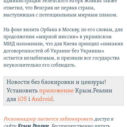
администрации Зеленского Игорь Жовква также
отметил, что Венгрия не первая страна,
выступившая с потенциальным мирным планом.
На фоне визита Орбана в Москву, по его словам, для
продолжения «мирной миссии» в украинском
МИД напомнили, что для Киева принцип «никаких
договоренностей об Украине без Украины»
остается незыблемым, и призвали все государства
неукоснительно его соблюдать.
Новости без блокировки и цензуры!
Установить
приложение
Крым.Реалии
для
iOS
і
Android
.
Роскомнадзор пытается заблокировать
доступ к
сайту
Крым.Реалии
. Беспрепятственно читать