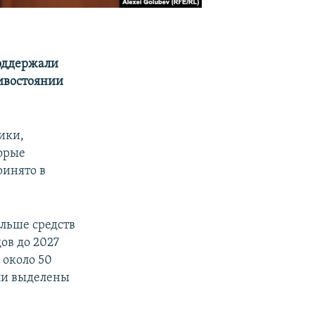
поддержали
ивостоянии
ики,
орые
ринято в
ольше средств
ов до 2027
 около 50
ли выделены