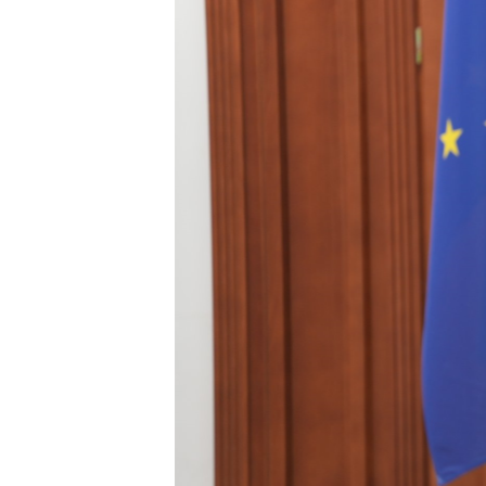
ПОБЕДИТЕЛЕЙ НЕ СУДЯТ?
КРЫМ.НЕПОКОРЕННЫЙ
ELIFBE
УКРАИНСКАЯ ПРОБЛЕМА КРЫМА