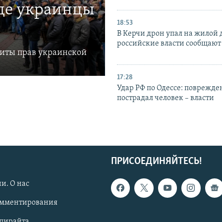
где украинцы
18:53
В Керчи дрон упал на жилой 
российские власти сообщают
щиты прав украинской
17:28
Удар РФ по Одессе: поврежде
пострадал человек – власти
ПРИСОЕДИНЯЙТЕСЬ!
и. О нас
омментирования
опирайта