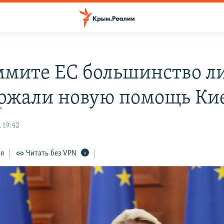
ммите ЕС большинство л
ржали новую помощь Ки
 19:42
ся
Читать без VPN