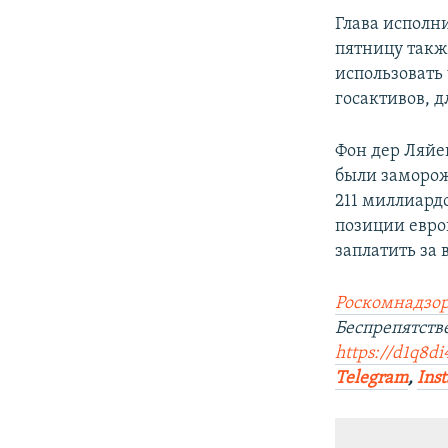
Глава исполн
пятницу такж
использовать
госактивов, 
Фон дер Ляйе
были заморож
211 миллиард
позиции евро
заплатить за
Роскомнадзор
Беспрепятст
https://d1q8di
Telegram
,
Ins