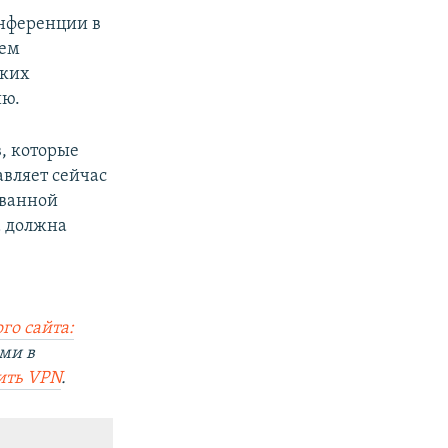
онференции в
ием
ских
ию.
, которые
авляет сейчас
ованной
а должна
го сайта:
ми в
ить VPN
.