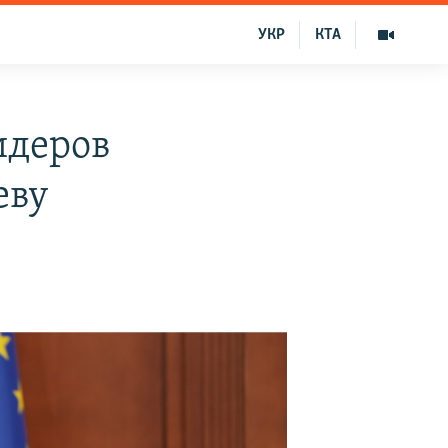
УКР
КТА
идеров
еву