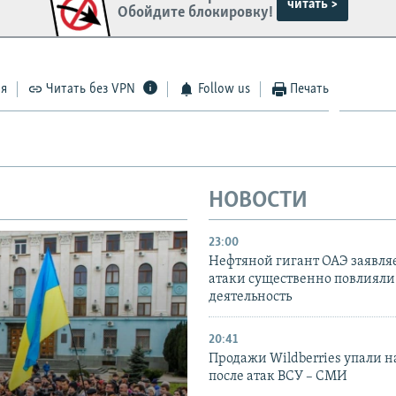
читать >
Обойдите блокировку!
ся
Читать без VPN
Follow us
Печать
НОВОСТИ
23:00
Нефтяной гигант ОАЭ заявляе
атаки существенно повлияли 
деятельность
20:41
Продажи Wildberries упали н
после атак ВСУ – СМИ