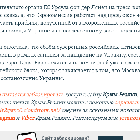
ительного органа ЕС Урсула фон дер Ляйен на пресс-к
е сказала, что Еврокомиссия работает над предложен
 часть прибыли, полученной от замороженных россий
для помощи Украине и её послевоенному восстановлен
н отметила, что объём суверенных российских активов
ены в рамках санкций за нападение на Украину, сост
ов евро. Глава Еврокомиссии напомнила об уже соглас
пейского блока, которая заключается в том, что Москв
 восстановление Украины.
 пытается заблокировать
доступ к сайту
Крым.Реалии
.
венно читать Крым.Реалии можно с помощью
зеркально
4r2qsmc0.cloudfront.net/
следите за основными новостя
tagram
и
Viber
Крым.Реалии. Рекомендуем вам
установ
Сайт заблокирован?