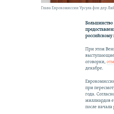
Глава Еврокомиссии Урсула фон дер Ля
Большинство 
предоставлен
российскому
При этом Вен
выступающие 
оговорки,
отм
декабре.
Еврокомиссия
при пересмот
года. Соглас
миллиардов е
после начала