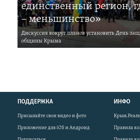
единственный регион, 
– меньшинство»
Дискуссия вокруг планов установить День за
общины Крыма
ПОДДЕРЖКА
ИНФО
Українською
Присылайте свои видео и фото
Крым.Реали
Qırımtatar
Приложение для iOS и Андроид
Правила к
Подписаться
Правила к