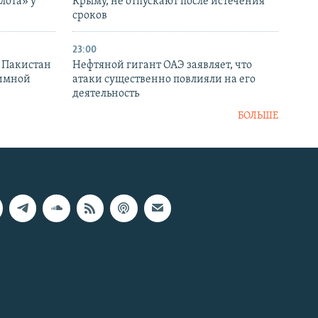
лота» у
Крыму, не отпускают после истечения
сроков
23:00
и Пакистан
Нефтяной гигант ОАЭ заявляет, что
аимной
атаки существенно повлияли на его
деятельность
БОЛЬШЕ