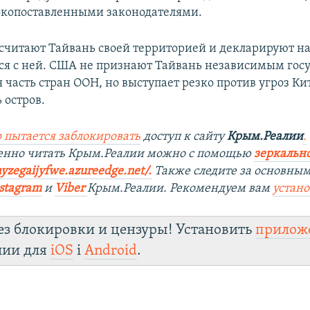
окопоставленными законодателями.
 считают Тайвань своей территорией и декларируют 
ся с ней. США не признают Тайвань независимым госу
 часть стран ООН, но выступает резко против угроз Ки
 остров.
 пытается заблокировать
доступ к сайту
Крым.Реалии
.
венно читать Крым.Реалии можно с помощью
з
еркально
ayzegaijyfwe.azureedge.net/.
Также следите за основны
stagram
и
Viber
Крым.Реалии. Рекомендуем вам
устан
ез блокировки и цензуры! Установить
прилож
лии для
iOS
і
Android
.