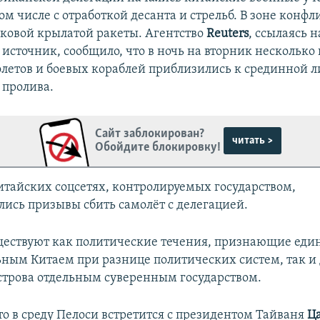
ом числе с отработкой десанта и стрельб. В зоне конф
уковой крылатой ракеты. Агентство
Reuters
, ссылаясь н
источник, сообщило, что в ночь на вторник несколько
летов и боевых кораблей приблизились к срединной 
 пролива.
Сайт заблокирован?
читать >
Обойдите блокировку!
итайских соцсетях, контролируемых государством,
лись призывы сбить самолёт с делегацией.
ществуют как политические течения, признающие един
ным Китаем при разнице политических систем, так и
строва отдельным суверенным государством.
то в среду Пелоси встретится с президентом Тайваня
Ц