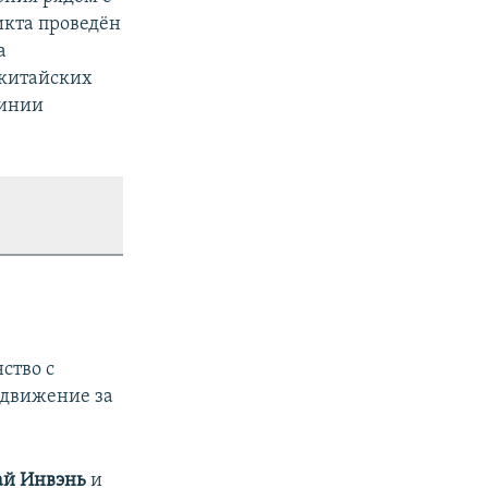
ликта проведён
а
 китайских
линии
ство с
 движение за
ай Инвэнь
и