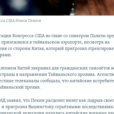
сса США Нэнси Пелоси
гации Конгресса США во главе со спикером Палаты пр
и
приземлился в тайваньском аэропорте, несмотря на
ия со стороны Китая, который пригрозил отреагирова
рами.
лением Китай закрывал для гражданских самолётов 
 страны в направлении Тайваньского пролива. Агенст
естные телеканалы сообщало, что китайские истребит
айваньский пролив.
Д заявил, что Пекин расценит визит как подрыв свое
, и пригрозил Вашингтону серьёзными последствиями
риканской делегации начались китайские военные уч