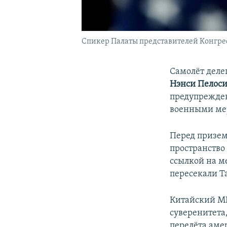
Спикер Палаты представителей Конгре
Самолёт деле
Нэнси Пелос
предупрежден
военными ме
Перед призем
пространство
ссылкой на м
пересекали Т
Китайский МИ
суверенитета
перелёта аме