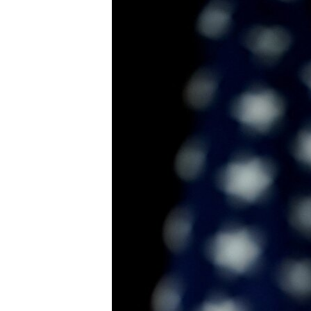
ПОБЕДИТЕЛЕЙ НЕ СУДЯТ?
КРЫМ.НЕПОКОРЕННЫЙ
ELIFBE
УКРАИНСКАЯ ПРОБЛЕМА КРЫМА