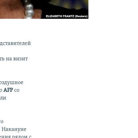
едставителей
ть на визит
воздушное
во
AFP
со
ели
го
. Накануне
ения рядом с