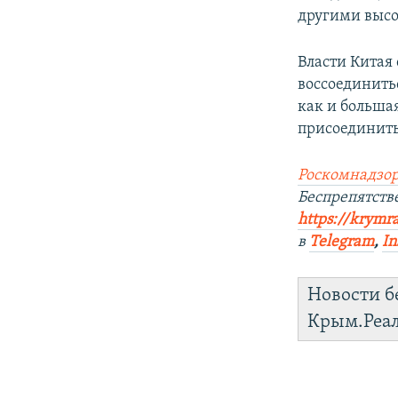
другими выс
Власти Китая
воссоединить
как и большая
присоединить
Роскомнадзор
Беспрепятст
https://krymr
в
Telegram
,
In
Новости б
Крым.Реа