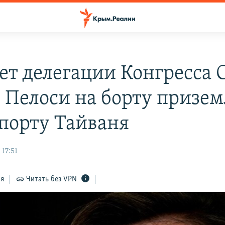
ет делегации Конгресса 
 Пелоси на борту призе
опорту Тайваня
 17:51
ся
Читать без VPN