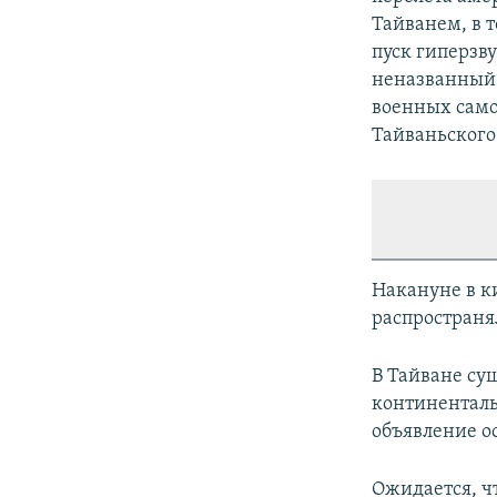
Тайванем, в т
пуск гиперзв
неназванный 
военных само
Тайваньского
Накануне в к
распространя
В Тайване су
континенталь
объявление о
Ожидается, ч