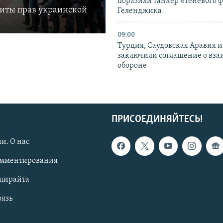
поразили танкер «теневого ф
щиты прав украинской
Геленджика
09:00
Турция, Саудовская Аравия 
заключили соглашение о вз
обороне
ПРИСОЕДИНЯЙТЕСЬ!
и. О нас
омментирования
опирайта
вязь