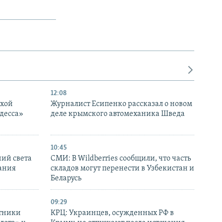
12:08
ухой
Журналист Есипенко рассказал о новом
десса»
деле крымского автомеханика Шведа
10:45
ний света
СМИ: В Wildberries сообщили, что часть
ания
складов могут перенести в Узбекистан и
Беларусь
09:29
отники
КРЦ: Украинцев, осужденных РФ в