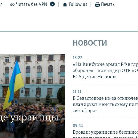
ся
Читать без VPN
Follow us
Печать
НОВОСТИ
13:27
«На Кинбурне армия РФ в гл
обороне» – командир ОТК «О
ВСУ Денис Носиков
11:11
В Севастополе из-за отключе
планируют менять схему пит
светофоров
где украинцы
09:41
Бровди: украинские беспил