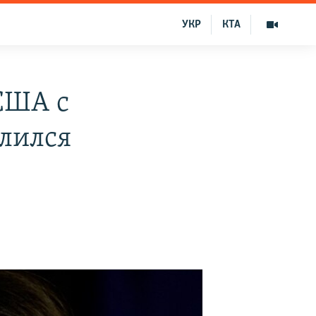
УКР
КТА
США с
млился