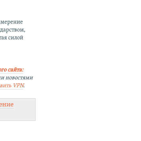
намерение
дарством,
тая силой
го сайта:
ми новостями
овить VPN
.
ение