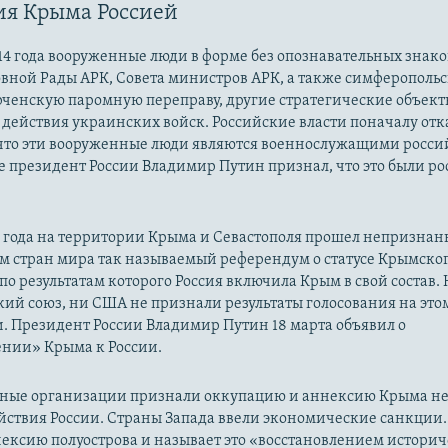
ия Крыма Россией
14 года вооруженные люди в форме без опознавательных знако
овной Рады АРК, Совета министров АРК, а также симферополь
рченскую паромную переправу, другие стратегические объект
действия украинских войск. Российские власти поначалу от
 что эти вооруженные люди являются военнослужащими росси
 президент России Владимир Путин признал, что это были р
14 года на территории Крыма и Севастополя прошел непризна
м стран мира так называемый референдум о статусе Крымско
 по результатам которого Россия включила Крым в свой состав.
ий союз, ни США не признали результаты голосования на это
. Президент России Владимир Путин 18 марта объявил о
нии» Крыма к России.
ые организации признали оккупацию и аннексию Крыма н
йствия России. Страны Запада ввели экономические санкции.
ексию полуострова и называет это «восстановлением истори