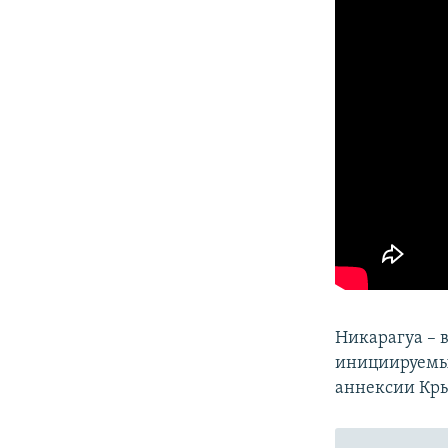
Никарагуа – 
инициируемые
аннексии Кр