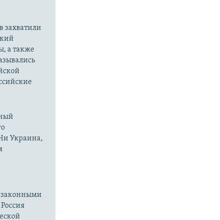
в захватили
ский
ы, а также
казывались
йской
оссийские
нный
го
 Ни Украина,
м
езаконными
 Россия
ческой