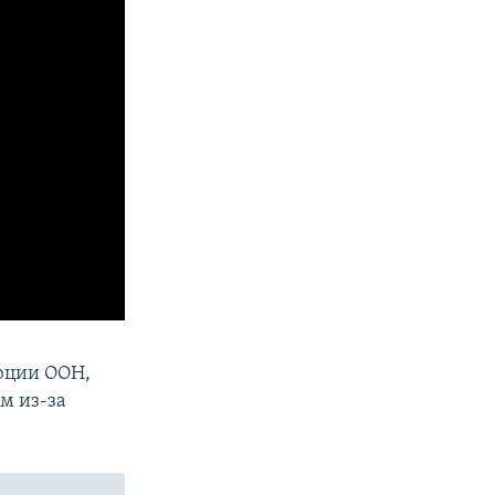
юции ООН,
м из-за