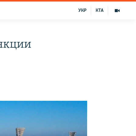
УКР
КТА
анкции
а