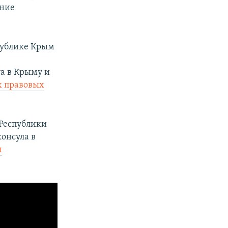
ение
публике Крым
а в Крыму и
х правовых
Республики
онсула в
м