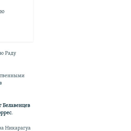
ую
ую Раду
ественными
в
г Белавенцев
оррес
.
ва Никарагуа