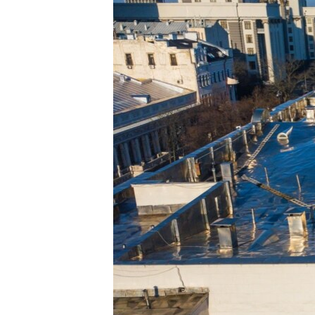
ПОБЕДИТЕЛЕЙ НЕ СУДЯТ?
КРЫМ.НЕПОКОРЕННЫЙ
ELIFBE
УКРАИНСКАЯ ПРОБЛЕМА КРЫМА