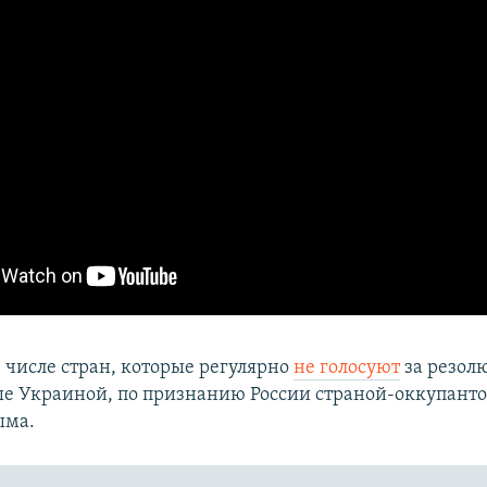
в числе стран, которые регулярно
не голосуют
за резол
 Украиной, по признанию России страной-оккупанто
ыма.