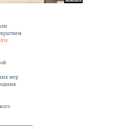
али
открытием
айте
ной
ных мер
ародных
кого