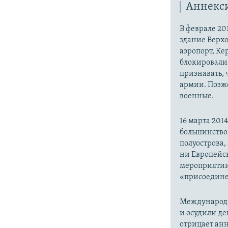
Аннекс
В феврале 20
здание Верх
аэропорт, Ке
блокировали 
признавать,
армии. Позже
военные.
16 марта 20
большинство
полуострова,
ни Европейск
мероприятии
«присоедине
Международн
и осудили де
отрицает анн