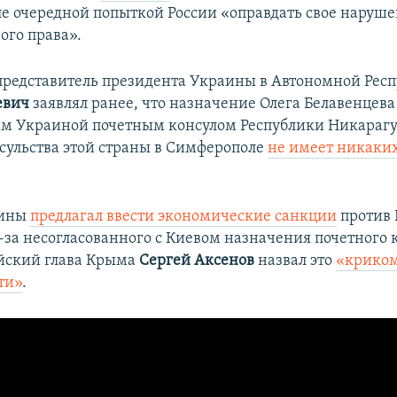
е очередной попыткой России «оправдать свое наруш
го права».
редставитель президента Украины в Автономной Рес
евич
заявлял ранее, что назначение Олега Белавенцева
м Украиной почетным консулом Республики Никарагу
сульства этой страны в Симферополе
не имеет никаки
аины
предлагал ввести экономические санкции
против 
-за несогласованного с Киевом назначения почетного к
йский глава Крыма
Сергей Аксенов
назвал это
«крико
ти»
.