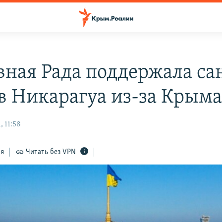
вная Рада поддержала с
в Никарагуа из-за Крым
 11:58
ся
Читать без VPN