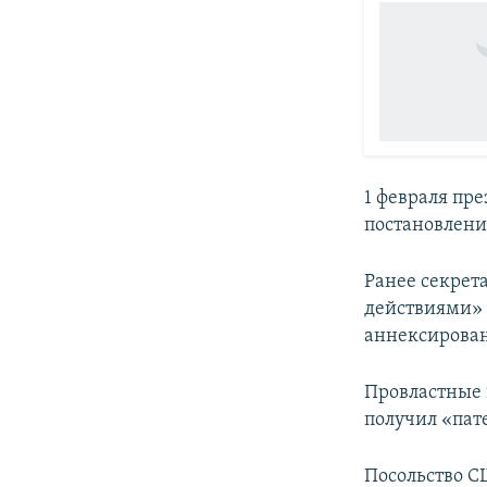
1 февраля пр
постановлени
Ранее секре
действиями» 
аннексирова
Провластные
получил «пат
Посольство 