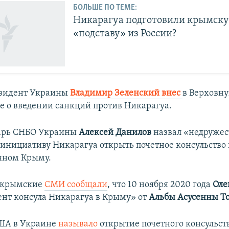
БОЛЬШЕ ПО ТЕМЕ:
Никарагуа подготовили крымск
«подставу» из России?
езидент Украины
Владимир Зеленский внес
в Верховн
е о введении санкций против Никарагуа.
тарь СНБО Украины
Алексей Данилов
назвал ​«недруж
инициативу Никарагуа открыть почетное консульство 
нном Крыму.
 крымские
СМИ сообщали
, что 10 ноября 2020 года
Оле
ент консула Никарагуа в Крыму» от
Альбы Асусенны Т
США в Украине
называло
открытие почетного консульст