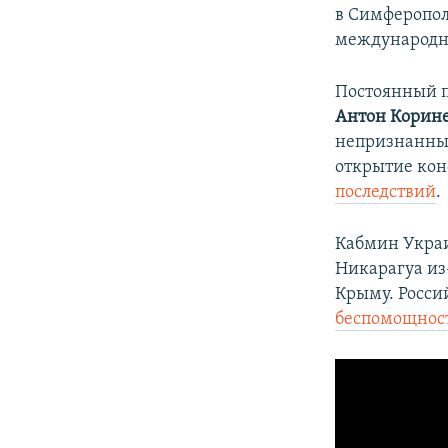
в Симферопол
международно
Постоянный п
Антон Корин
непризнанны
открытие кон
последствий
.
Кабмин Укр
Никарагуа из
Крыму. Росси
беспомощнос