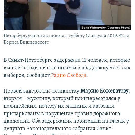
ПРИСОЕДИНЯЙТЕСЬ!
ПОБЕДИТЕЛЕЙ НЕ СУДЯТ?
КРЫМ.НЕПОКОРЕННЫЙ
ELIFBE
Петербург, участник пикета в субботу 17 августа 2019. Фото
УКРАИНСКАЯ ПРОБЛЕМА КРЫМА
Бориса Вишневского
Все сайты RFE/RL
В Санкт-Петербурге задержали 11 человек, которые
вышли на одиночные пикеты в поддержку честных
выборов, сообщает
Радио Свобода.
Первой задержали активистку
Марию Кожеватову
,
вторым – мужчину, который поинтересовался у
полицейских, почему их машины и автозаки
припаркованы в нарушение правил дорожного
движения. Оба задержания произошли на глазах у
депутата Законодательного собрания Санкт-