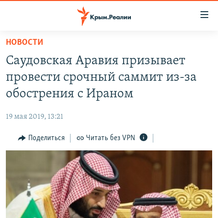
Доступность
ссылки
Вернуться
НОВОСТИ
к
НОВОСТИ
Cаудовская Аравия призывает
основному
СПЕЦПРОЕКТЫ
содержанию
провести срочный саммит из-за
ВОДА
Вернутся
ГРУЗ 200
обострения с Ираном
к
ИСТОРИЯ
КАРТА ВОЕННЫХ ОБЪЕКТОВ КРЫМА
главной
19 мая 2019, 13:21
ЕЩЕ
11 ЛЕТ ОККУПАЦИИ КРЫМА. 11 ИСТОРИЙ СОПРОТИВЛЕНИЯ
навигации
Вернутся
Поделиться
Читать без VPN
РАДІО СВОБОДА
ИНТЕРАКТИВ
к
КАК ОБОЙТИ БЛОКИРОВКУ
ИНФОГРАФИКА
поиску
ТЕЛЕПРОЕКТ КРЫМ.РЕАЛИИ
Українською
СОВЕТЫ ПРАВОЗАЩИТНИКОВ
Qırımtatar
ПРОПАВШИЕ БЕЗ ВЕСТИ