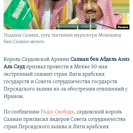
ПРИСОЕДИНЯЙТЕСЬ!
ПОБЕДИТЕЛЕЙ НЕ СУДЯТ?
КРЫМ.НЕПОКОРЕННЫЙ
ELIFBE
Падыша Салман, уулу, тактынын мураскери Мохаммед
УКРАИНСКАЯ ПРОБЛЕМА КРЫМА
бин Салман менен.
Все сайты RFE/RL
Король Саудовской Аравии
Салман бен Абдель Азиз
Аль Сауд
призвал провести в Мекке 30 мая
экстренный саммит стран Лиги арабских
государств и Совета сотрудничества государств
Персидского залива из-за обострения отношений с
Ираном.
По сообщению
Радiо Свобода
, саудовский король
Салман пригласил лидеров Совета сотрудничества
стран Персидского залива и Лиги арабских