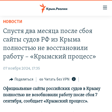
Доступность
ссылки
Вернуться
НОВОСТИ
к
НОВОСТИ
Спустя два месяца после сбоя
основному
СПЕЦПРОЕКТЫ
содержанию
сайты судов РФ из Крыма
ВОДА
Вернутся
ГРУЗ 200
полностью не восстановили
к
ИСТОРИЯ
КАРТА ВОЕННЫХ ОБЪЕКТОВ КРЫМА
работу – «Крымский процесс»
главной
ЕЩЕ
11 ЛЕТ ОККУПАЦИИ КРЫМА. 11 ИСТОРИЙ СОПРОТИВЛЕНИЯ
навигации
07 ноября 2024, 17:35
Вернутся
РАДІО СВОБОДА
ИНТЕРАКТИВ
к
Поделиться
Читать без VPN
КАК ОБОЙТИ БЛОКИРОВКУ
ИНФОГРАФИКА
поиску
Официальные сайты российских судов в Крыму
ТЕЛЕПРОЕКТ КРЫМ.РЕАЛИИ
Українською
полностью не возобновили работу после сбоя 7
СОВЕТЫ ПРАВОЗАЩИТНИКОВ
сентября, сообщает «Крымский процесс».
Qırımtatar
ПРОПАВШИЕ БЕЗ ВЕСТИ