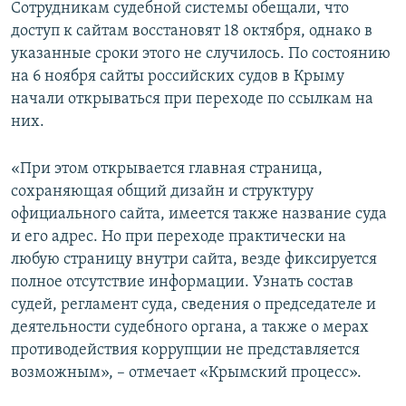
Сотрудникам судебной системы обещали, что
ПРИСОЕДИНЯЙТЕСЬ!
ПОБЕДИТЕЛЕЙ НЕ СУДЯТ?
доступ к сайтам восстановят 18 октября, однако в
КРЫМ.НЕПОКОРЕННЫЙ
указанные сроки этого не случилось. По состоянию
на 6 ноября сайты российских судов в Крыму
ELIFBE
начали открываться при переходе по ссылкам на
УКРАИНСКАЯ ПРОБЛЕМА КРЫМА
них.
Все сайты RFE/RL
«При этом открывается главная страница,
сохраняющая общий дизайн и структуру
официального сайта, имеется также название суда
и его адрес. Но при переходе практически на
любую страницу внутри сайта, везде фиксируется
полное отсутствие информации. Узнать состав
судей, регламент суда, сведения о председателе и
деятельности судебного органа, а также о мерах
противодействия коррупции не представляется
возможным», – отмечает «Крымский процесс».