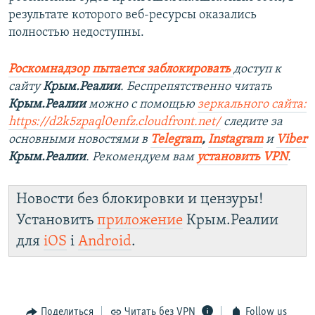
результате которого веб-ресурсы оказались
полностью недоступны.
Роскомнадзор пытается заблокировать
доступ к
сайту
Крым.Реалии
. Беспрепятственно читать
Крым.Реалии
можно с помощью
зеркального сайта:
https://d2k5zpaql0enfz.cloudfront.net/
следите за
основными новостями в
Telegram
,
Instagram
и
Viber
Крым.Реалии
. Рекомендуем вам
установить VPN
.
Новости без блокировки и цензуры!
Установить
приложение
Крым.Реалии
для
iOS
і
Android
.
Поделиться
Читать без VPN
Follow us