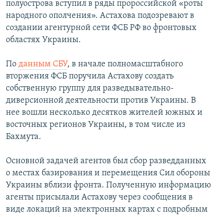
полуострова вступил в ряды пророссийской «роты
ПРИСОЕДИНЯЙТЕСЬ!
ПОБЕДИТЕЛЕЙ НЕ СУДЯТ?
народного ополчения». Астахова подозревают в
КРЫМ.НЕПОКОРЕННЫЙ
создании агентурной сети ФСБ РФ во фронтовых
областях Украины.
ELIFBE
УКРАИНСКАЯ ПРОБЛЕМА КРЫМА
По
данным СБУ
, в начале полномасштабного
Все сайты RFE/RL
вторжения ФСБ поручила Астахову создать
собственную группу для разведывательно-
диверсионной деятельности против Украины. В
нее вошли несколько десятков жителей южных и
восточных регионов Украины, в том числе из
Бахмута.
Основной задачей агентов был сбор разведданных
о местах базирования и перемещения Сил обороны
Украины вблизи фронта. Полученную информацию
агенты присылали Астахову через сообщения в
виде локаций на электронных картах с подробным