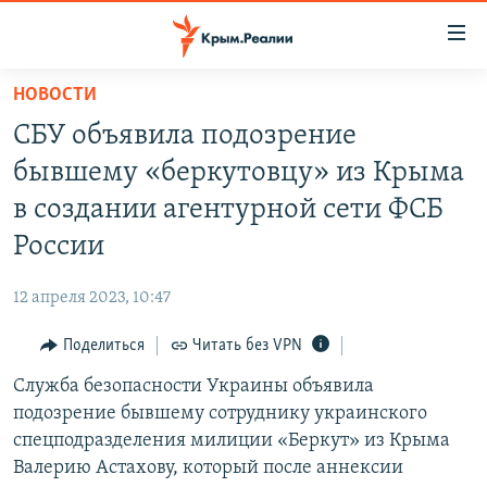
Доступность
ссылки
Вернуться
НОВОСТИ
к
НОВОСТИ
СБУ объявила подозрение
основному
СПЕЦПРОЕКТЫ
содержанию
бывшему «беркутовцу» из Крыма
ВОДА
Вернутся
ГРУЗ 200
в создании агентурной сети ФСБ
к
ИСТОРИЯ
КАРТА ВОЕННЫХ ОБЪЕКТОВ КРЫМА
России
главной
ЕЩЕ
11 ЛЕТ ОККУПАЦИИ КРЫМА. 11 ИСТОРИЙ СОПРОТИВЛЕНИЯ
навигации
12 апреля 2023, 10:47
Вернутся
РАДІО СВОБОДА
ИНТЕРАКТИВ
к
Поделиться
Читать без VPN
КАК ОБОЙТИ БЛОКИРОВКУ
ИНФОГРАФИКА
поиску
Служба безопасности Украины объявила
ТЕЛЕПРОЕКТ КРЫМ.РЕАЛИИ
Українською
подозрение бывшему сотруднику украинского
СОВЕТЫ ПРАВОЗАЩИТНИКОВ
спецподразделения милиции «Беркут» из Крыма
Qırımtatar
Валерию Астахову, который после аннексии
ПРОПАВШИЕ БЕЗ ВЕСТИ