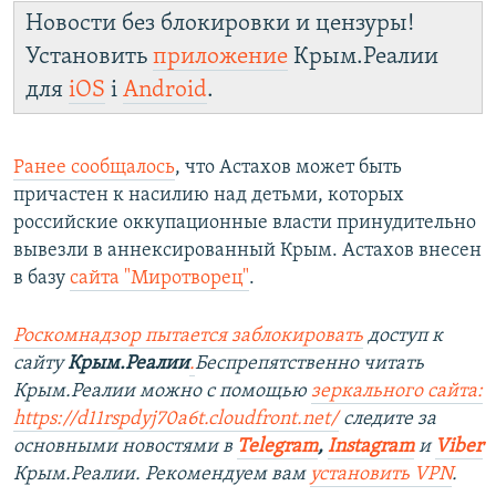
Новости без блокировки и цензуры!
Установить
приложение
Крым.Реалии
для
iOS
і
Android
.
Ранее сообщалось
, что Астахов может быть
причастен к насилию над детьми, которых
российские оккупационные власти принудительно
вывезли в аннексированный Крым. Астахов внесен
в базу
сайта "Миротворец"
.
Роскомнадзор пытается заблокировать
доступ к
сайту
Крым.Реалии
.
Беспрепятственно читать
Крым.Реалии можно с помощью
зеркального сайта:
https://d11rspdyj70a6t.cloudfront.net/
следите за
основными новостями в
Telegram
,
Instagram
и
Viber
Крым.Реалии. Рекомендуем вам
установить VPN
.